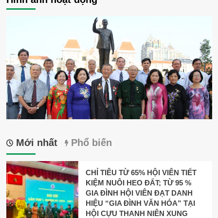
Quận
3
Thành
phố
Hồ
Chí
Minh
năm
2018
và
phương
hướng,
nhiệm
vụ
2019
Mới nhất
Phổ biến
CHỈ TIÊU TỪ 65% HỘI VIÊN TIẾT
KIỆM NUÔI HEO ĐẤT; TỪ 95 %
GIA ĐÌNH HỘI VIÊN ĐẠT DANH
HIỆU “GIA ĐÌNH VĂN HÓA” TẠI
HỘI CỰU THANH NIÊN XUNG