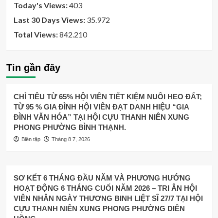
Today's Views:
403
Last 30 Days Views:
35.972
Total Views:
842.210
Tin gần đây
CHỈ TIÊU TỪ 65% HỘI VIÊN TIẾT KIỆM NUÔI HEO ĐẤT;
TỪ 95 % GIA ĐÌNH HỘI VIÊN ĐẠT DANH HIỆU “GIA
ĐÌNH VĂN HÓA” TẠI HỘI CỰU THANH NIÊN XUNG
PHONG PHƯỜNG BÌNH THẠNH.
Biên tập
Tháng 8 7, 2026
SƠ KẾT 6 THÁNG ĐẦU NĂM VÀ PHƯƠNG HƯỚNG
HOẠT ĐỘNG 6 THÁNG CUỐI NĂM 2026 – TRI ÂN HỘI
VIÊN NHÂN NGÀY THƯƠNG BINH LIỆT SĨ 27/7 TẠI HỘI
CỰU THANH NIÊN XUNG PHONG PHƯỜNG DIÊN