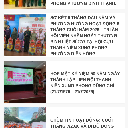
PHONG PHƯỜNG BÌNH THẠNH.
SƠ KẾT 6 THÁNG ĐẦU NĂM VÀ
PHƯƠNG HƯỚNG HOẠT ĐỘNG 6
THÁNG CUỐI NĂM 2026 – TRI ÂN
HỘI VIÊN NHÂN NGÀY THƯƠNG
BINH LIỆT SĨ 27/7 TẠI HỘI CỰU
THANH NIÊN XUNG PHONG
PHƯỜNG DIÊN HỒNG.
HỌP MẶT KỶ NIỆM 50 NĂM NGÀY
THÀNH LẬP LIÊN ĐỘI THANH
NIÊN XUNG PHONG DŨNG CHÍ
(21/7/1976 – 21/7/2026).
CHÙM TIN HOẠT ĐỘNG: CUỐI
THÁNG 7/2026 VÀ ĐI BỘ ĐỒNG