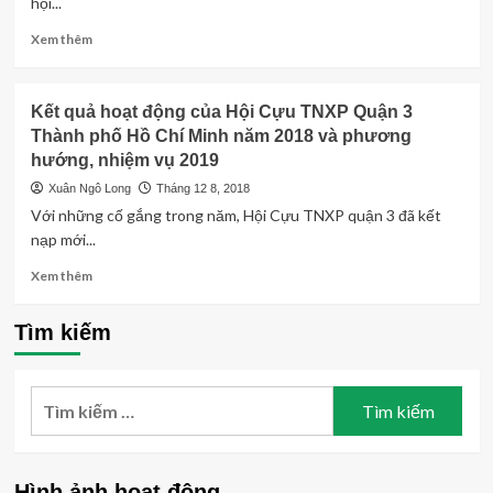
hội...
nhìn
lại.
Read
Xem thêm
more
about
Những
Kết quả hoạt động của Hội Cựu TNXP Quận 3
kết
Thành phố Hồ Chí Minh năm 2018 và phương
quả
hướng, nhiệm vụ 2019
hoạt
động
Xuân Ngô Long
Tháng 12 8, 2018
của
Với những cố gắng trong năm, Hội Cựu TNXP quận 3 đã kết
Hội
nạp mới...
Cựu
TNXP
Read
Xem thêm
Quận
more
Tân
about
Tìm kiếm
Bình
Kết
năm
quả
2018
hoạt
Tìm
động
của
kiếm
Hội
cho:
Cựu
TNXP
Hình ảnh hoạt động