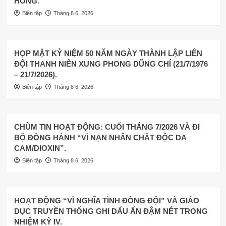
HỒNG.
Biên tập
Tháng 8 6, 2026
HỌP MẶT KỶ NIỆM 50 NĂM NGÀY THÀNH LẬP LIÊN
ĐỘI THANH NIÊN XUNG PHONG DŨNG CHÍ (21/7/1976
– 21/7/2026).
Biên tập
Tháng 8 6, 2026
CHÙM TIN HOẠT ĐỘNG: CUỐI THÁNG 7/2026 VÀ ĐI
BỘ ĐỒNG HÀNH “VÌ NẠN NHÂN CHẤT ĐỘC DA
CAM/DIOXIN”.
Biên tập
Tháng 8 6, 2026
HOẠT ĐỘNG “VÌ NGHĨA TÌNH ĐỒNG ĐỘI” VÀ GIÁO
DỤC TRUYỀN THỐNG GHI DẤU ẤN ĐẬM NÉT TRONG
NHIỆM KỲ IV.