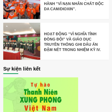
HÀNH “VÌ NẠN NHÂN CHẤT ĐỘC
DA CAM/DIOXIN”.
HOẠT ĐỘNG “VÌ NGHĨA TÌNH
ĐỒNG ĐỘI” VÀ GIÁO DỤC
TRUYỀN THỐNG GHI DẤU ẤN
ĐẬM NÉT TRONG NHIỆM KỲ IV.
Sự kiện liên kết