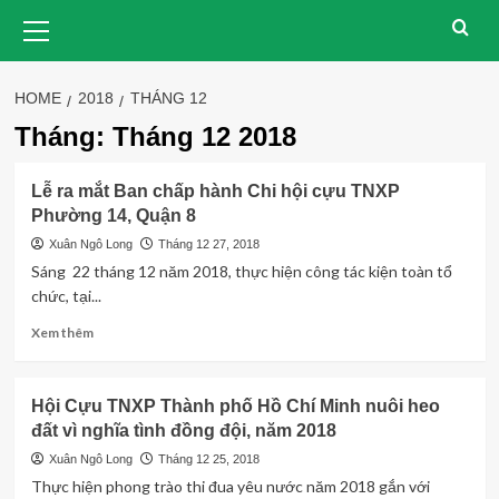
Skip
Primary
Menu
to
content
HOME
2018
THÁNG 12
Tháng:
Tháng 12 2018
Lễ ra mắt Ban chấp hành Chi hội cựu TNXP
Phường 14, Quận 8
Xuân Ngô Long
Tháng 12 27, 2018
Sáng 22 tháng 12 năm 2018, thực hiện công tác kiện toàn tổ
chức, tại...
Read
Xem thêm
more
about
Lễ
Hội Cựu TNXP Thành phố Hồ Chí Minh nuôi heo
ra
đất vì nghĩa tình đồng đội, năm 2018
mắt
Ban
Xuân Ngô Long
Tháng 12 25, 2018
chấp
Thực hiện phong trào thi đua yêu nước năm 2018 gắn với
hành