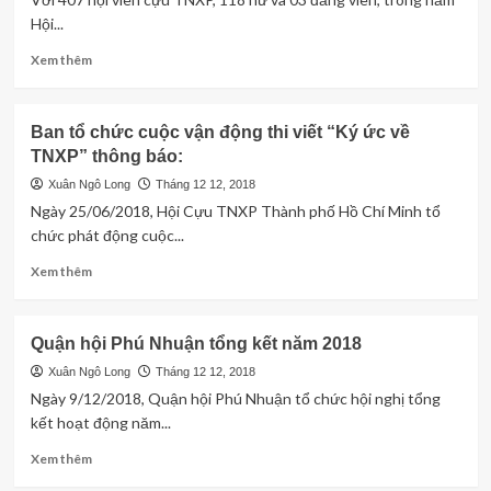
họp
Hội...
mặt
truyền
Read
Xem thêm
thống.
more
about
Hoạt
Ban tổ chức cuộc vận động thi viết “Ký ức về
động
TNXP” thông báo:
của
Hội
Xuân Ngô Long
Tháng 12 12, 2018
Cựu
Ngày 25/06/2018, Hội Cựu TNXP Thành phố Hồ Chí Minh tổ
TNXP
chức phát động cuộc...
Q
6
Read
Xem thêm
năm
more
2018
about
Ban
Quận hội Phú Nhuận tổng kết năm 2018
tổ
chức
Xuân Ngô Long
Tháng 12 12, 2018
cuộc
Ngày 9/12/2018, Quận hội Phú Nhuận tổ chức hội nghị tổng
vận
kết hoạt động năm...
động
thi
Read
Xem thêm
viết
more