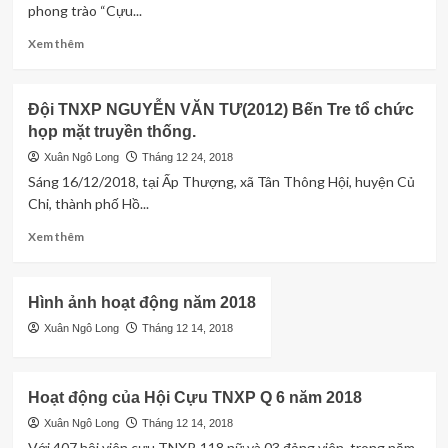
phong trào “Cựu...
Chi
hội
Read
Xem thêm
cựu
more
TNXP
about
Phường
Hội
Đội TNXP NGUYỄN VĂN TƯ(2012) Bến Tre tổ chức
14,
Cựu
họp mặt truyền thống.
Quận
TNXP
8
Thành
Xuân Ngô Long
Tháng 12 24, 2018
phố
Sáng 16/12/2018, tại Ấp Thượng, xã Tân Thông Hội, huyện Củ
Hồ
Chi, thành phố Hồ...
Chí
Minh
Read
Xem thêm
nuôi
more
heo
about
đất
Đội
Hình ảnh hoạt động năm 2018
vì
TNXP
nghĩa
NGUYỄN
Xuân Ngô Long
Tháng 12 14, 2018
tình
VĂN
đồng
TƯ(2012)
đội,
Bến
Hoạt động của Hội Cựu TNXP Q 6 năm 2018
năm
Tre
2018
tổ
Xuân Ngô Long
Tháng 12 14, 2018
chức
Với 407 hội viên cựu TNXP, 118 nữ và 03 đảng viên, trong năm