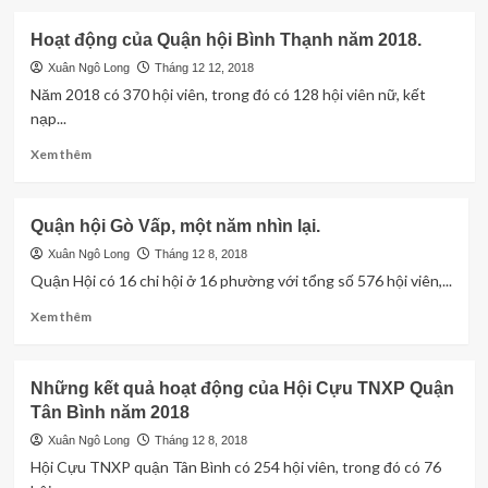
“Ký
about
ức
Quận
Hoạt động của Quận hội Bình Thạnh năm 2018.
về
hội
TNXP”
Phú
Xuân Ngô Long
Tháng 12 12, 2018
thông
Nhuận
Năm 2018 có 370 hội viên, trong đó có 128 hội viên nữ, kết
báo:
tổng
nạp...
kết
năm
Read
Xem thêm
2018
more
about
Hoạt
Quận hội Gò Vấp, một năm nhìn lại.
động
của
Xuân Ngô Long
Tháng 12 8, 2018
Quận
Quận Hội có 16 chi hội ở 16 phường với tổng số 576 hội viên,...
hội
Read
Xem thêm
Bình
more
Thạnh
about
năm
Quận
2018.
Những kết quả hoạt động của Hội Cựu TNXP Quận
hội
Tân Bình năm 2018
Gò
Vấp,
Xuân Ngô Long
Tháng 12 8, 2018
một
Hội Cựu TNXP quận Tân Bình có 254 hội viên, trong đó có 76
năm