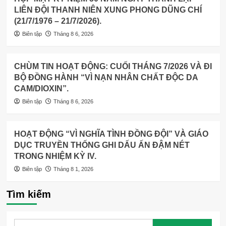
LIÊN ĐỘI THANH NIÊN XUNG PHONG DŨNG CHÍ
(21/7/1976 – 21/7/2026).
Biên tập
Tháng 8 6, 2026
CHÙM TIN HOẠT ĐỘNG: CUỐI THÁNG 7/2026 VÀ ĐI
BỘ ĐỒNG HÀNH “VÌ NẠN NHÂN CHẤT ĐỘC DA
CAM/DIOXIN”.
Biên tập
Tháng 8 6, 2026
HOẠT ĐỘNG “VÌ NGHĨA TÌNH ĐỒNG ĐỘI” VÀ GIÁO
DỤC TRUYỀN THỐNG GHI DẤU ẤN ĐẬM NÉT
TRONG NHIỆM KỲ IV.
Biên tập
Tháng 8 1, 2026
Tìm kiếm
Tìm