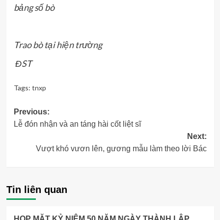
bảng số bò
Trao bò tại hiện trường
ĐST
Tags:
tnxp
Post
Previous:
Lễ đón nhận và an táng hài cốt liệt sĩ
navigation
Next:
Vượt khó vươn lên, gương mẫu làm theo lời Bác
Tin liên quan
HỌP MẶT KỶ NIỆM 50 NĂM NGÀY THÀNH LẬP