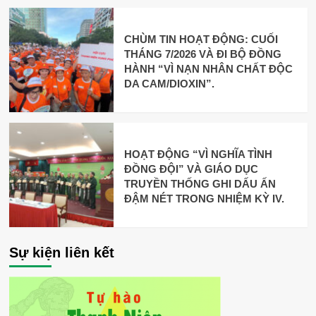
CHÙM TIN HOẠT ĐỘNG: CUỐI
THÁNG 7/2026 VÀ ĐI BỘ ĐỒNG
HÀNH “VÌ NẠN NHÂN CHẤT ĐỘC
DA CAM/DIOXIN”.
HOẠT ĐỘNG “VÌ NGHĨA TÌNH
ĐỒNG ĐỘI” VÀ GIÁO DỤC
TRUYỀN THỐNG GHI DẤU ẤN
ĐẬM NÉT TRONG NHIỆM KỲ IV.
Sự kiện liên kết