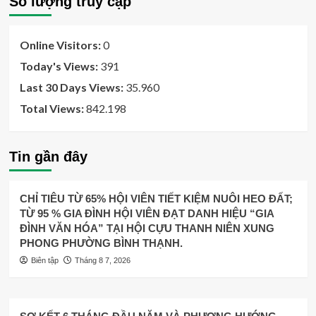
Số lượng truy cập
Online Visitors:
0
Today's Views:
391
Last 30 Days Views:
35.960
Total Views:
842.198
Tin gần đây
CHỈ TIÊU TỪ 65% HỘI VIÊN TIẾT KIỆM NUÔI HEO ĐẤT;
TỪ 95 % GIA ĐÌNH HỘI VIÊN ĐẠT DANH HIỆU “GIA
ĐÌNH VĂN HÓA” TẠI HỘI CỰU THANH NIÊN XUNG
PHONG PHƯỜNG BÌNH THẠNH.
Biên tập
Tháng 8 7, 2026