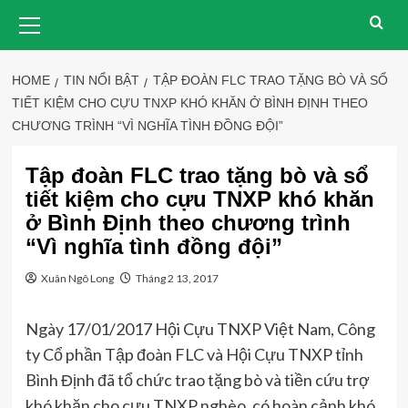
Skip
Primary
Menu
to
content
HOME
TIN NỔI BẬT
TẬP ĐOÀN FLC TRAO TẶNG BÒ VÀ SỔ
TIẾT KIỆM CHO CỰU TNXP KHÓ KHĂN Ở BÌNH ĐỊNH THEO
CHƯƠNG TRÌNH “VÌ NGHĨA TÌNH ĐỒNG ĐỘI”
Tập đoàn FLC trao tặng bò và sổ
tiết kiệm cho cựu TNXP khó khăn
ở Bình Định theo chương trình
“Vì nghĩa tình đồng đội”
Xuân Ngô Long
Tháng 2 13, 2017
Ngày 17/01/2017 Hội Cựu TNXP Việt Nam, Công
ty Cổ phần Tập đoàn FLC và Hội Cựu TNXP tỉnh
Bình Định đã tổ chức trao tặng bò và tiền cứu trợ
khó khăn cho cựu TNXP nghèo, có hoàn cảnh khó