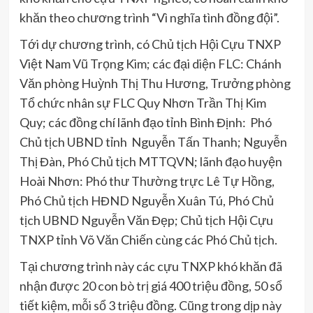
khăn theo chương trình “Vì nghĩa tình đồng đội”.
Tới dự chương trình, có Chủ tịch Hội Cựu TNXP
Việt Nam Vũ Trọng Kim; các đại diện FLC: Chánh
Văn phòng Huỳnh Thị Thu Hương, Trưởng phòng
Tổ chức nhân sự FLC Quy Nhơn Trần Thị Kim
Quy; các đồng chí lãnh đạo tỉnh Bình Định: Phó
Chủ tịch UBND tỉnh Nguyễn Tấn Thanh; Nguyễn
Thị Đàn, Phó Chủ tịch MTTQVN; lãnh đạo huyện
Hoài Nhơn: Phó thư Thường trực Lê Tự Hồng,
Phó Chủ tịch HĐND Nguyễn Xuân Tú, Phó Chủ
tịch UBND Nguyễn Văn Đẹp; Chủ tịch Hội Cựu
TNXP tỉnh Võ Văn Chiến cùng các Phó Chủ tịch.
Tại chương trình này các cựu TNXP khó khăn đã
nhận được 20 con bò trị giá 400 triệu đồng, 50 sổ
tiết kiệm, mỗi sổ 3 triệu đồng. Cũng trong dịp này