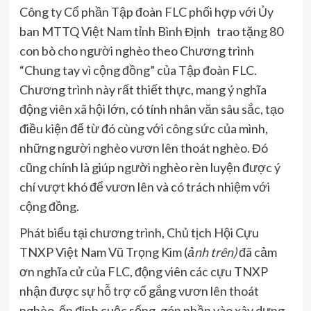
Công ty Cổ phần Tập đoàn FLC phối hợp với Ủy
ban MTTQ Việt Nam tỉnh Bình Định trao tặng 80
con bò cho người nghèo theo Chương trình
“Chung tay vì cộng đồng” của Tập đoàn FLC.
Chương trình này rất thiết thực, mang ý nghĩa
động viên xã hội lớn, có tính nhân văn sâu sắc, tạo
điều kiện để từ đó cùng với công sức của mình,
những người nghèo vươn lên thoát nghèo. Đó
cũng chính là giúp người nghèo rèn luyện được ý
chí vượt khó để vươn lên và có trách nhiệm với
cộng đồng.
Phát biểu tại chương trình, Chủ tịch Hội Cựu
TNXP Việt Nam Vũ Trọng Kim (
ảnh trên)
đã cảm
ơn nghĩa cử của FLC, động viên các cựu TNXP
nhận được sự hỗ trợ cố gắng vươn lên thoát
nghèo, ổn định cuộc sống, góp phần vào xây dựng