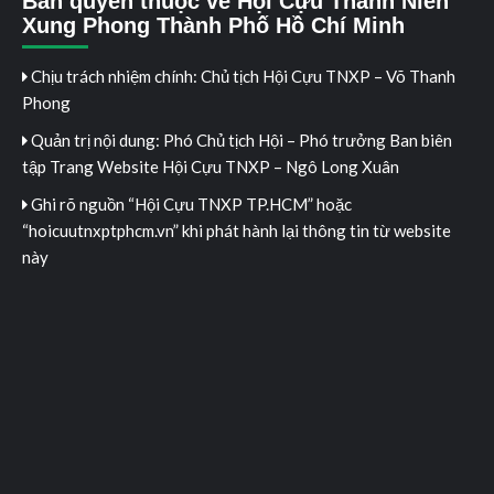
Bản quyền thuộc về Hội Cựu Thanh Niên
Xung Phong Thành Phố Hồ Chí Minh
Chịu trách nhiệm chính: Chủ tịch Hội Cựu TNXP – Võ Thanh
Phong
Quản trị nội dung: Phó Chủ tịch Hội – Phó trưởng Ban biên
tập Trang Website Hội Cựu TNXP – Ngô Long Xuân
Ghi rõ nguồn “Hội Cựu TNXP TP.HCM” hoặc
“hoicuutnxptphcm.vn” khi phát hành lại thông tin từ website
này