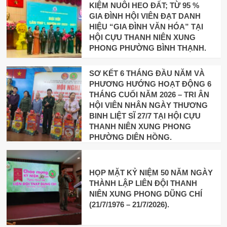
KIỆM NUÔI HEO ĐẤT; TỪ 95 %
GIA ĐÌNH HỘI VIÊN ĐẠT DANH
HIỆU “GIA ĐÌNH VĂN HÓA” TẠI
HỘI CỰU THANH NIÊN XUNG
PHONG PHƯỜNG BÌNH THẠNH.
SƠ KẾT 6 THÁNG ĐẦU NĂM VÀ
PHƯƠNG HƯỚNG HOẠT ĐỘNG 6
THÁNG CUỐI NĂM 2026 – TRI ÂN
HỘI VIÊN NHÂN NGÀY THƯƠNG
BINH LIỆT SĨ 27/7 TẠI HỘI CỰU
THANH NIÊN XUNG PHONG
PHƯỜNG DIÊN HỒNG.
HỌP MẶT KỶ NIỆM 50 NĂM NGÀY
THÀNH LẬP LIÊN ĐỘI THANH
NIÊN XUNG PHONG DŨNG CHÍ
(21/7/1976 – 21/7/2026).