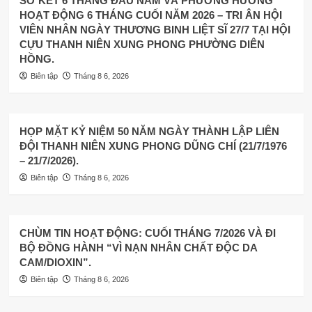
SƠ KẾT 6 THÁNG ĐẦU NĂM VÀ PHƯƠNG HƯỚNG
HOẠT ĐỘNG 6 THÁNG CUỐI NĂM 2026 – TRI ÂN HỘI
VIÊN NHÂN NGÀY THƯƠNG BINH LIỆT SĨ 27/7 TẠI HỘI
CỰU THANH NIÊN XUNG PHONG PHƯỜNG DIÊN
HỒNG.
Biên tập
Tháng 8 6, 2026
HỌP MẶT KỶ NIỆM 50 NĂM NGÀY THÀNH LẬP LIÊN
ĐỘI THANH NIÊN XUNG PHONG DŨNG CHÍ (21/7/1976
– 21/7/2026).
Biên tập
Tháng 8 6, 2026
CHÙM TIN HOẠT ĐỘNG: CUỐI THÁNG 7/2026 VÀ ĐI
BỘ ĐỒNG HÀNH “VÌ NẠN NHÂN CHẤT ĐỘC DA
CAM/DIOXIN”.
Biên tập
Tháng 8 6, 2026