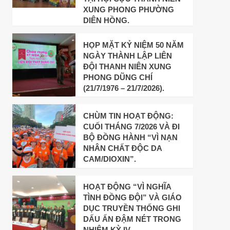
XUNG PHONG PHƯỜNG
DIÊN HỒNG.
HỌP MẶT KỶ NIỆM 50 NĂM
NGÀY THÀNH LẬP LIÊN
ĐỘI THANH NIÊN XUNG
PHONG DŨNG CHÍ
(21/7/1976 – 21/7/2026).
CHÙM TIN HOẠT ĐỘNG:
CUỐI THÁNG 7/2026 VÀ ĐI
BỘ ĐỒNG HÀNH “VÌ NẠN
NHÂN CHẤT ĐỘC DA
CAM/DIOXIN”.
HOẠT ĐỘNG “VÌ NGHĨA
TÌNH ĐỒNG ĐỘI” VÀ GIÁO
DỤC TRUYỀN THỐNG GHI
DẤU ẤN ĐẬM NÉT TRONG
NHIỆM KỲ IV.