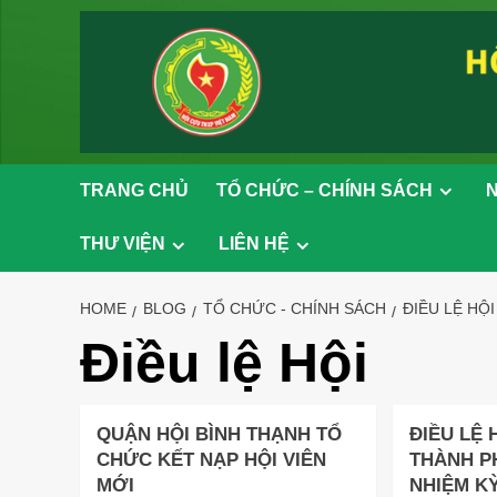
Skip
to
content
TRANG CHỦ
TỔ CHỨC – CHÍNH SÁCH
N
THƯ VIỆN
LIÊN HỆ
HOME
BLOG
TỔ CHỨC - CHÍNH SÁCH
ĐIỀU LỆ HỘI
Điều lệ Hội
QUẬN HỘI BÌNH THẠNH TỔ
ĐIỀU LỆ 
CHỨC KẾT NẠP HỘI VIÊN
THÀNH P
MỚI
NHIỆM KỲ 