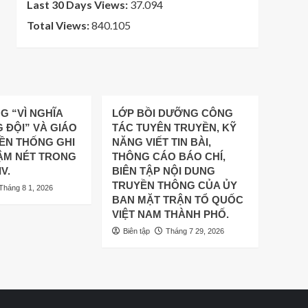
Last 30 Days Views:
37.094
Total Views:
840.105
G “VÌ NGHĨA
LỚP BỒI DƯỠNG CÔNG
 ĐỘI” VÀ GIÁO
TÁC TUYÊN TRUYỀN, KỸ
ỀN THỐNG GHI
NĂNG VIẾT TIN BÀI,
ẬM NÉT TRONG
THÔNG CÁO BÁO CHÍ,
V.
BIÊN TẬP NỘI DUNG
TRUYỀN THÔNG CỦA ỦY
Tháng 8 1, 2026
BAN MẶT TRẬN TỔ QUỐC
VIỆT NAM THÀNH PHỐ.
Biên tập
Tháng 7 29, 2026