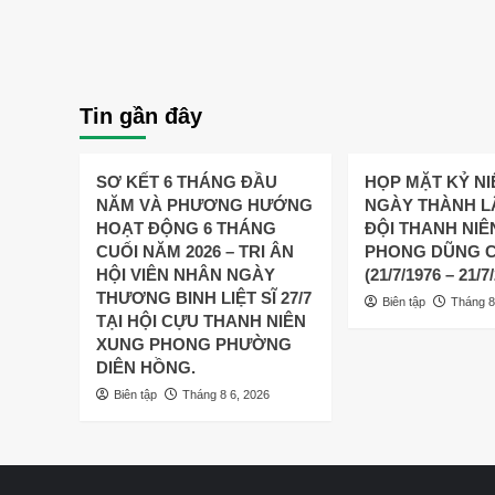
Tin gần đây
SƠ KẾT 6 THÁNG ĐẦU
HỌP MẶT KỶ NI
NĂM VÀ PHƯƠNG HƯỚNG
NGÀY THÀNH L
HOẠT ĐỘNG 6 THÁNG
ĐỘI THANH NIÊ
CUỐI NĂM 2026 – TRI ÂN
PHONG DŨNG C
HỘI VIÊN NHÂN NGÀY
(21/7/1976 – 21/7
THƯƠNG BINH LIỆT SĨ 27/7
Biên tập
Tháng 8
TẠI HỘI CỰU THANH NIÊN
XUNG PHONG PHƯỜNG
DIÊN HỒNG.
Biên tập
Tháng 8 6, 2026