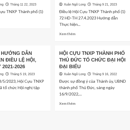
ong
Tháng 11 22, 2023
Xuân Ngô Long
Tháng 9 21, 2023
 Cựu TNXP Thành phố (1)
Điều lệ Hội Cựu TNXP Thành phố (1)
72 HD-TH 27.4.2023 Hướng dẫn
d
Thực hiện...
e
ut
Read
Xem thêm
U
more
about
ĐIỀU
Ị HƯỚNG DẪN
HỘI CỰU TNXP THÀNH PHỐ
U
LỆ
XP
N ĐIỀU LỆ HỘI,
THỦ ĐỨC TỔ CHỨC ĐẠI HỘI
HỘI
ÀNH
 2021-2026
ĐẠI BIỂU
CỰU
Ố
TNXP
ong
Tháng 5 19, 2023
Xuân Ngô Long
Tháng 9 16, 2022
THÀNH
8/5/2023, Hội Cựu TNXP
Được sự đồng ý của Thành ủy, UBND
PHỐ,
NH
ã tổ chức Hội nghị tập
thành phố Thủ Đức, sáng ngày
NHIỆM
IỆM
16/9/2022,...
KỲ
2021-
d
Read
Xem thêm
2026
e
more
21-
(Xem
ut
about
6)
tại
HỘI
đây)
Ị
CỰU