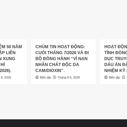
ỆM 50 NĂM
CHÙM TIN HOẠT ĐỘNG:
HOẠT ĐỘN
ẬP LIÊN
CUỐI THÁNG 7/2026 VÀ ĐI
TÌNH ĐỒNG
N XUNG
BỘ ĐỒNG HÀNH “VÌ NẠN
DỤC TRUY
HÍ
NHÂN CHẤT ĐỘC DA
DẤU ẤN Đ
/2026).
CAM/DIOXIN”.
NHIỆM KỲ I
 6, 2026
Biên tập
Tháng 8 6, 2026
Biên tập