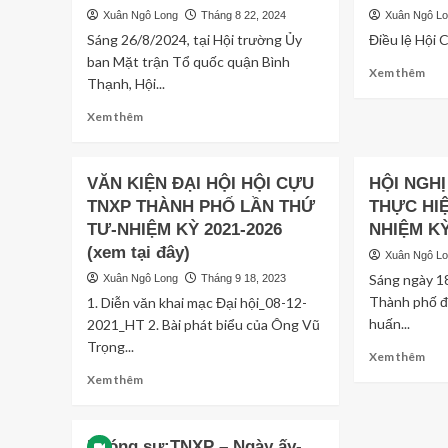
Xuân Ngô Long
Tháng 8 22, 2024
Xuân Ngô L
Sáng 26/8/2024, tại Hội trường Ủy
Điều lệ Hội
ban Mặt trận Tổ quốc quận Bình
Rea
Xem thêm
Thạnh, Hội...
mor
abo
Read
Xem thêm
ĐIỀ
more
LỆ
about
HỘI
QUẬN
VĂN KIỆN ĐẠI HỘI HỘI CỰU
HỘI NGH
CỰ
HỘI
TN
TNXP THÀNH PHỐ LẦN THỨ
THỰC HIỆ
BÌNH
TH
TƯ-NHIỆM KỲ 2021-2026
THẠNH
NHIỆM KỲ
PH
TỔ
(xem tại đây)
Xuân Ngô L
HỒ
CHỨC
Sáng ngày 1
CHÍ
Xuân Ngô Long
Tháng 9 18, 2023
KẾT
MI
Thành phố đ
1. Diễn văn khai mạc Đại hội_08-12-
NẠP
NH
HỘI
huấn...
2021_HT 2. Bài phát biểu của Ông Vũ
KỲ
VIÊN
Trọng...
Rea
IV
Xem thêm
MỚI
mor
(20
Read
Xem thêm
abo
202
more
HỘI
about
NGH
VĂN
Phóng sự:TNXP – Ngày ấy-