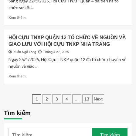
Sáng ngày 22/5/2025, Hội Cựu TNXP Quận 4 đả tiến hà tổ
2025)
công
chức sơ kết...
hỏa
tuyến
Read
Xem thêm
và
more
cựu
about
thanh
Hội
HỘI CỰU TNXP QUẬN 12 TỔ CHỨC VỀ NGUỒN VÀ
niên
Cựu
GIAO LƯU VỚI HỘI CỰU TNXP NHA TRANG
xung
TNXP
phong
Q4
Xuân Ngô Long
Tháng 4 27, 2025
tiêu
Tổ
Ngày 25/4/2025, Hội Cựu TNXP quận 12 đã tổ chức chuyến về
biểu
chức
nguồn và giao...
qua
sơ
các
kết
Read
Xem thêm
thời
công
more
kỳ
tác
about
6
HỘI
Phân
tháng
CỰU
1
…
2
3
4
13
Next
đầu
TNXP
trang
năm
QUẬN
Tìm kiếm
2025
12
bài
TỔ
viết
CHỨC
Tìm
VỀ