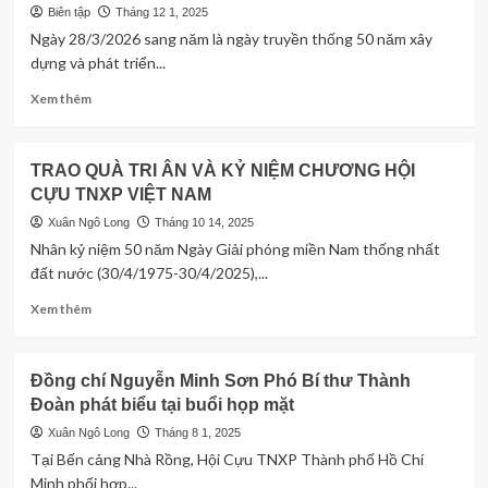
Liên
Biên tập
Tháng 12 1, 2025
đội
Ngày 28/3/2026 sang năm là ngày truyền thống 50 năm xây
309
dựng và phát triển...
–
Tổng
Read
Xem thêm
đội
more
3
about
biên
Chuẩn
TRAO QUÀ TRI ÂN VÀ KỶ NIỆM CHƯƠNG HỘI
giới.
bị
CỰU TNXP VIỆT NAM
các
hoạt
Xuân Ngô Long
Tháng 10 14, 2025
động
Nhân kỷ niệm 50 năm Ngày Giải phóng miền Nam thống nhất
Kỷ
đất nước (30/4/1975-30/4/2025),...
niệm
50
Read
Xem thêm
năm
more
xây
about
dựng
TRAO
Đồng chí Nguyễn Minh Sơn Phó Bí thư Thành
và
QUÀ
Đoàn phát biểu tại buổi họp mặt
phát
TRI
triển
ÂN
Xuân Ngô Long
Tháng 8 1, 2025
Lực
VÀ
Tại Bến cảng Nhà Rồng, Hội Cựu TNXP Thành phố Hồ Chí
lượng
KỶ
Minh phối hợp...