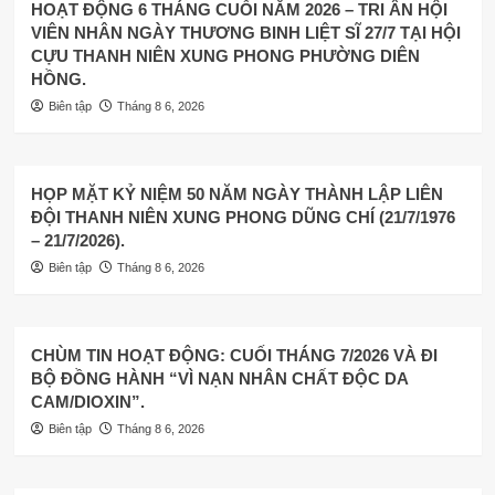
HOẠT ĐỘNG 6 THÁNG CUỐI NĂM 2026 – TRI ÂN HỘI
VIÊN NHÂN NGÀY THƯƠNG BINH LIỆT SĨ 27/7 TẠI HỘI
CỰU THANH NIÊN XUNG PHONG PHƯỜNG DIÊN
HỒNG.
Biên tập
Tháng 8 6, 2026
HỌP MẶT KỶ NIỆM 50 NĂM NGÀY THÀNH LẬP LIÊN
ĐỘI THANH NIÊN XUNG PHONG DŨNG CHÍ (21/7/1976
– 21/7/2026).
Biên tập
Tháng 8 6, 2026
CHÙM TIN HOẠT ĐỘNG: CUỐI THÁNG 7/2026 VÀ ĐI
BỘ ĐỒNG HÀNH “VÌ NẠN NHÂN CHẤT ĐỘC DA
CAM/DIOXIN”.
Biên tập
Tháng 8 6, 2026