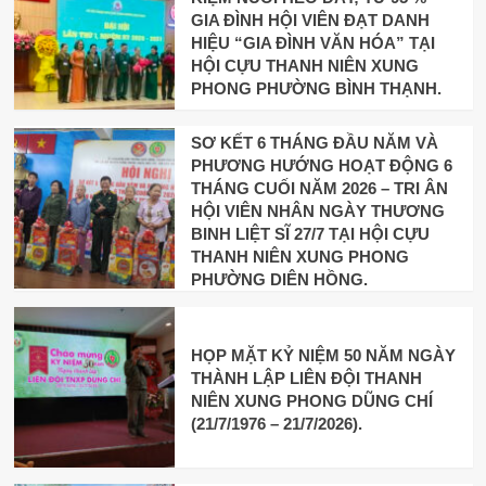
GIA ĐÌNH HỘI VIÊN ĐẠT DANH
HIỆU “GIA ĐÌNH VĂN HÓA” TẠI
HỘI CỰU THANH NIÊN XUNG
PHONG PHƯỜNG BÌNH THẠNH.
SƠ KẾT 6 THÁNG ĐẦU NĂM VÀ
PHƯƠNG HƯỚNG HOẠT ĐỘNG 6
THÁNG CUỐI NĂM 2026 – TRI ÂN
HỘI VIÊN NHÂN NGÀY THƯƠNG
BINH LIỆT SĨ 27/7 TẠI HỘI CỰU
THANH NIÊN XUNG PHONG
PHƯỜNG DIÊN HỒNG.
HỌP MẶT KỶ NIỆM 50 NĂM NGÀY
THÀNH LẬP LIÊN ĐỘI THANH
NIÊN XUNG PHONG DŨNG CHÍ
(21/7/1976 – 21/7/2026).