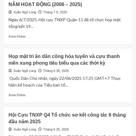
và
NĂM HOẠT ĐỘNG (2006 – 2025)
LẠC
ra
TNXP
Xuân Ngô Long
Tháng 7 9, 2025
mắt
GPMN
Ngày 6/7/2025, Hội cựu TNXP Quận 11 đã tổ chức họp mặt
Ban
TỔ
tổng kết 19...
chấp
CHỨC
hành
HỌP
Read
Xem thêm
mới.
MẶT
more
KỶ
about
NIỆM
HỘI
Họp mặt tri ân dân công hỏa tuyến và cựu thanh
60
CỰU
niên xung phong tiêu biểu qua các thời kỳ
NGÀY
TNXP
TRUYỀN
QUẬN
Xuân Ngô Long
Tháng 6 30, 2025
THỐNG
11,
Quốc Dân Chủ nhật, ngày 22/06/2025 17:25 GMT+7 Thực
(20/4/1965-
TỒ
hiện kế hoạch của Tiểu ban tổ...
20/4/2025)
CHỨC
TỔNG
Read
Xem thêm
KẾT
more
19
about
NĂM
Họp
Hội Cựu TNXP Q4 Tổ chức sơ kết công tác 6 tháng
HOẠT
mặt
đầu năm 2025
ĐỘNG
tri
(2006
ân
Xuân Ngô Long
Tháng 5 25, 2025
–
dân