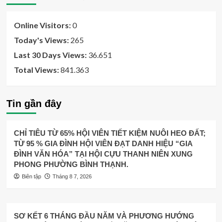
Online Visitors:
0
Today's Views:
265
Last 30 Days Views:
36.651
Total Views:
841.363
Tin gần đây
CHỈ TIÊU TỪ 65% HỘI VIÊN TIẾT KIỆM NUÔI HEO ĐẤT;
TỪ 95 % GIA ĐÌNH HỘI VIÊN ĐẠT DANH HIỆU “GIA
ĐÌNH VĂN HÓA” TẠI HỘI CỰU THANH NIÊN XUNG
PHONG PHƯỜNG BÌNH THẠNH.
Biên tập
Tháng 8 7, 2026
SƠ KẾT 6 THÁNG ĐẦU NĂM VÀ PHƯƠNG HƯỚNG