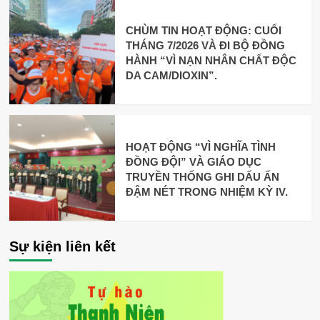
CHÙM TIN HOẠT ĐỘNG: CUỐI
THÁNG 7/2026 VÀ ĐI BỘ ĐỒNG
HÀNH “VÌ NẠN NHÂN CHẤT ĐỘC
DA CAM/DIOXIN”.
HOẠT ĐỘNG “VÌ NGHĨA TÌNH
ĐỒNG ĐỘI” VÀ GIÁO DỤC
TRUYỀN THỐNG GHI DẤU ẤN
ĐẬM NÉT TRONG NHIỆM KỲ IV.
Sự kiện liên kết