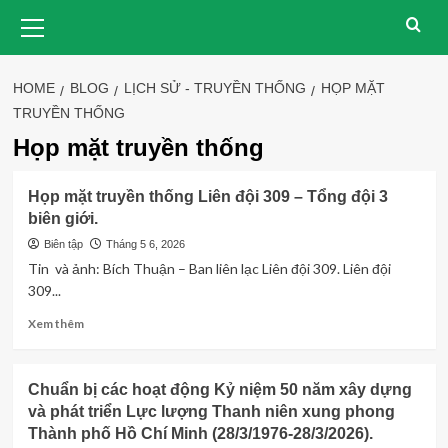
Skip
Primary
Menu
to
content
HOME
BLOG
LỊCH SỬ - TRUYỀN THỐNG
HỌP MẶT
TRUYỀN THỐNG
Họp mặt truyền thống
Họp mặt truyền thống Liên đội 309 – Tổng đội 3
biên giới.
Biên tập
Tháng 5 6, 2026
Tin và ảnh: Bích Thuận – Ban liên lạc Liên đội 309. Liên đội
309...
Read
Xem thêm
more
about
Họp
Chuẩn bị các hoạt động Kỷ niệm 50 năm xây dựng
mặt
và phát triển Lực lượng Thanh niên xung phong
truyền
Thành phố Hồ Chí Minh (28/3/1976-28/3/2026).
thống