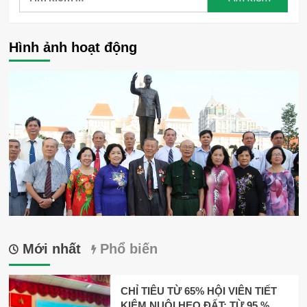
kiếm
NGUỒN
VÀ
cho:
GIAO
Hình ảnh hoạt động
LƯU
VỚI
HỘI
CỰU
TNXP
NHA
TRANG
Mới nhất
Phổ biến
CHỈ TIÊU TỪ 65% HỘI VIÊN TIẾT
KIỆM NUÔI HEO ĐẤT; TỪ 95 %