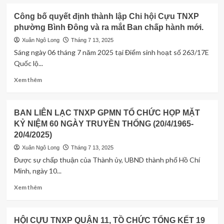
about
dựng
Chi
Công bố quyết định thành lập Chi hội Cựu TNXP
và
hội
phường Bình Đông và ra mắt Ban chấp hành mới.
phát
Cựu
triển
TNXP
Xuân Ngô Long
Tháng 7 13, 2025
(22/8/2005-
phường
Sáng ngày 06 tháng 7 năm 2025 tại Điểm sinh hoạt số 263/17E
22/8/2025)
Chánh
Quốc lộ...
Hưng
thăm
Read
Xem thêm
hỏi,
more
tặng
about
quà
Công
BAN LIÊN LẠC TNXP GPMN TỔ CHỨC HỌP MẶT
Cựu
bố
KỶ NIỆM 60 NGÀY TRUYỀN THỐNG (20/4/1965-
TNXP
quyết
tham
20/4/2025)
định
gia
thành
Xuân Ngô Long
Tháng 7 13, 2025
giải
lập
Được sự chấp thuận của Thành ủy, UBND thành phố Hồ Chí
phóng
Chi
Minh, ngày 10...
miền
hội
Nam
Cựu
Read
Xem thêm
TNXP
more
phường
about
Bình
BAN
HỘI CỰU TNXP QUẬN 11, TỒ CHỨC TỔNG KẾT 19
Đông
LIÊN