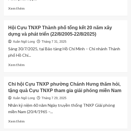
Thanh
NIỆM
niên
CHƯƠNG
Read
Xem thêm
xung
HỘI
more
phong
CỰU
about
Thành
TNXP
Đồng
Hội Cựu TNXP Thành phố tổng kết 20 năm xây
phố
VIỆT
chí
Hồ
dựng và phát triển (22/8/2005-22/8/2025)
NAM
Nguyễn
Chí
Minh
Xuân Ngô Long
Tháng 7 31, 2025
Minh
Sơn
Sáng 30/7/2025, tại Bảo tàng Hồ Chí Minh – Chi nhánh Thành
(28/3/1976-
Phó
phố Hồ Chí...
28/3/2026).
Bí
thư
Read
Xem thêm
Thành
more
Đoàn
about
phát
Hội
Chi hội Cựu TNXP phường Chánh Hưng thăm hỏi,
biểu
Cựu
tặng quà Cựu TNXP tham gia giải phóng miền Nam
tại
TNXP
buổi
Thành
Xuân Ngô Long
Tháng 7 29, 2025
họp
phố
Nhân kỷ niệm 60 năm Ngày truyền thống TNXP Giải phóng
mặt
tổng
miền Nam (20/4/1965 –...
kết
20
Read
Xem thêm
năm
more
xây