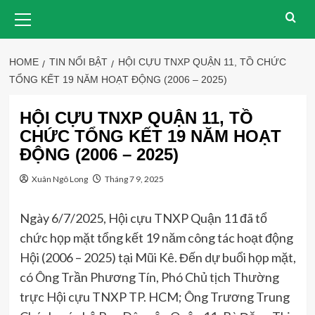
Skip
Primary
Menu
to
content
HOME
TIN NỔI BẬT
HỘI CỰU TNXP QUẬN 11, TỒ CHỨC
TỔNG KẾT 19 NĂM HOẠT ĐỘNG (2006 – 2025)
HỘI CỰU TNXP QUẬN 11, TỒ
CHỨC TỔNG KẾT 19 NĂM HOẠT
ĐỘNG (2006 – 2025)
Xuân Ngô Long
Tháng 7 9, 2025
Ngày 6/7/2025, Hội cựu TNXP Quận 11 đã tổ
chức họp mặt tổng kết 19 năm công tác hoạt động
Hội (2006 – 2025) tại Mũi Kê. Đến dự buổi họp mặt,
có Ông Trần Phương Tín, Phó Chủ tịch Thường
trực Hội cựu TNXP TP. HCM; Ông Trương Trung