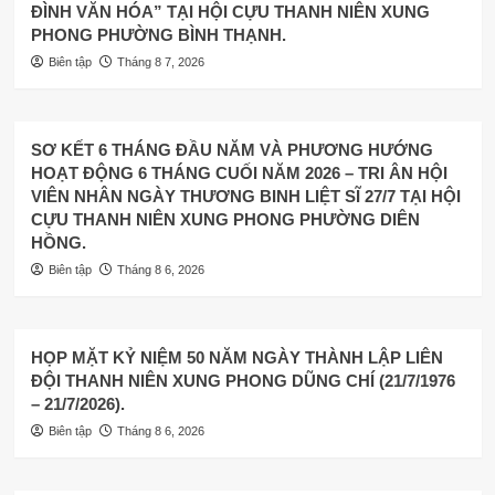
ĐÌNH VĂN HÓA” TẠI HỘI CỰU THANH NIÊN XUNG
PHONG PHƯỜNG BÌNH THẠNH.
Biên tập
Tháng 8 7, 2026
SƠ KẾT 6 THÁNG ĐẦU NĂM VÀ PHƯƠNG HƯỚNG
HOẠT ĐỘNG 6 THÁNG CUỐI NĂM 2026 – TRI ÂN HỘI
VIÊN NHÂN NGÀY THƯƠNG BINH LIỆT SĨ 27/7 TẠI HỘI
CỰU THANH NIÊN XUNG PHONG PHƯỜNG DIÊN
HỒNG.
Biên tập
Tháng 8 6, 2026
HỌP MẶT KỶ NIỆM 50 NĂM NGÀY THÀNH LẬP LIÊN
ĐỘI THANH NIÊN XUNG PHONG DŨNG CHÍ (21/7/1976
– 21/7/2026).
Biên tập
Tháng 8 6, 2026