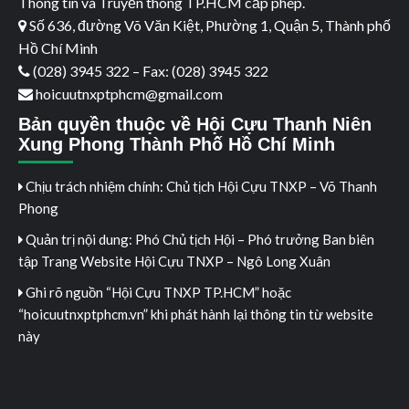
Thông tin và Truyền thông TP.HCM cấp phép.
Số 636, đường Võ Văn Kiệt, Phường 1, Quận 5, Thành phố
Hồ Chí Minh
(028) 3945 322 – Fax: (028) 3945 322
hoicuutnxptphcm@gmail.com
Bản quyền thuộc về Hội Cựu Thanh Niên
Xung Phong Thành Phố Hồ Chí Minh
Chịu trách nhiệm chính: Chủ tịch Hội Cựu TNXP – Võ Thanh
Phong
Quản trị nội dung: Phó Chủ tịch Hội – Phó trưởng Ban biên
tập Trang Website Hội Cựu TNXP – Ngô Long Xuân
Ghi rõ nguồn “Hội Cựu TNXP TP.HCM” hoặc
“hoicuutnxptphcm.vn” khi phát hành lại thông tin từ website
này