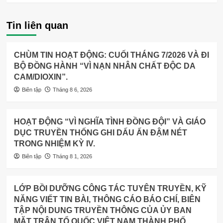
Tin liên quan
CHÙM TIN HOẠT ĐỘNG: CUỐI THÁNG 7/2026 VÀ ĐI
BỘ ĐỒNG HÀNH “VÌ NẠN NHÂN CHẤT ĐỘC DA
CAM/DIOXIN”.
Biên tập
Tháng 8 6, 2026
HOẠT ĐỘNG “VÌ NGHĨA TÌNH ĐỒNG ĐỘI” VÀ GIÁO
DỤC TRUYỀN THỐNG GHI DẤU ẤN ĐẬM NÉT
TRONG NHIỆM KỲ IV.
Biên tập
Tháng 8 1, 2026
LỚP BỒI DƯỠNG CÔNG TÁC TUYÊN TRUYỀN, KỸ
NĂNG VIẾT TIN BÀI, THÔNG CÁO BÁO CHÍ, BIÊN
TẬP NỘI DUNG TRUYỀN THÔNG CỦA ỦY BAN
MẶT TRẬN TỔ QUỐC VIỆT NAM THÀNH PHỐ.