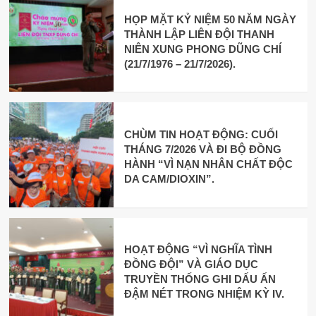
HỌP MẶT KỶ NIỆM 50 NĂM NGÀY
THÀNH LẬP LIÊN ĐỘI THANH
NIÊN XUNG PHONG DŨNG CHÍ
(21/7/1976 – 21/7/2026).
CHÙM TIN HOẠT ĐỘNG: CUỐI
THÁNG 7/2026 VÀ ĐI BỘ ĐỒNG
HÀNH “VÌ NẠN NHÂN CHẤT ĐỘC
DA CAM/DIOXIN”.
HOẠT ĐỘNG “VÌ NGHĨA TÌNH
ĐỒNG ĐỘI” VÀ GIÁO DỤC
TRUYỀN THỐNG GHI DẤU ẤN
ĐẬM NÉT TRONG NHIỆM KỲ IV.