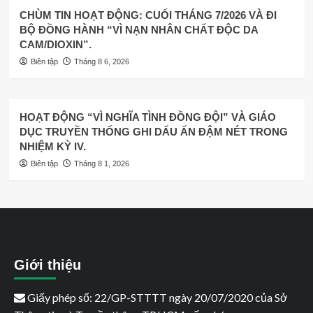
CHÙM TIN HOẠT ĐỘNG: CUỐI THÁNG 7/2026 VÀ ĐI
BỘ ĐỒNG HÀNH “VÌ NẠN NHÂN CHẤT ĐỘC DA
CAM/DIOXIN”.
Biên tập
Tháng 8 6, 2026
HOẠT ĐỘNG “VÌ NGHĨA TÌNH ĐỒNG ĐỘI” VÀ GIÁO
DỤC TRUYỀN THỐNG GHI DẤU ẤN ĐẬM NÉT TRONG
NHIỆM KỲ IV.
Biên tập
Tháng 8 1, 2026
Giới thiệu
Giấy phép số: 22/GP-STTTT ngày 20/07/2020 của Sở