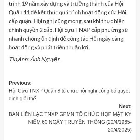
trình 19 năm xây dựng và trưởng thành của Hội
Quận 11 để kết thúc quá trình hoạt động của Hội
cấp quận. Hội nghị cũng mong, sau khi thực hiện
chính quyền 2 cấp, Hội cựu TNXP cấp phường sẽ
nhanh chóng ổn định để công tác Hội ngày càng
hoạt động và phát triển thuận lợi.
Tin,ảnh: Ánh Nguyệt.
Post
Previous:
Hội Cựu TNXP Quận 8 tổ chức hội nghị công bố quyết
navigation
định giải thể
Next:
BAN LIÊN LẠC TNXP GPMN TỔ CHỨC HỌP MẶT KỶ
NIỆM 60 NGÀY TRUYỀN THỐNG (20/4/1965-
20/4/2025)