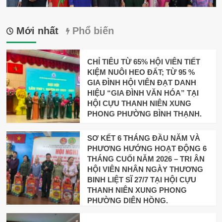
Mới nhất
Phổ biến
CHỈ TIÊU TỪ 65% HỘI VIÊN TIẾT
KIỆM NUÔI HEO ĐẤT; TỪ 95 %
GIA ĐÌNH HỘI VIÊN ĐẠT DANH
HIỆU “GIA ĐÌNH VĂN HÓA” TẠI
HỘI CỰU THANH NIÊN XUNG
PHONG PHƯỜNG BÌNH THẠNH.
SƠ KẾT 6 THÁNG ĐẦU NĂM VÀ
PHƯƠNG HƯỚNG HOẠT ĐỘNG 6
THÁNG CUỐI NĂM 2026 – TRI ÂN
HỘI VIÊN NHÂN NGÀY THƯƠNG
BINH LIỆT SĨ 27/7 TẠI HỘI CỰU
THANH NIÊN XUNG PHONG
PHƯỜNG DIÊN HỒNG.