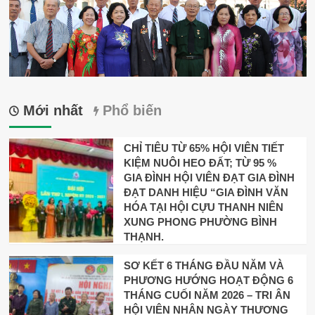
Mới nhất
Phổ biến
CHỈ TIÊU TỪ 65% HỘI VIÊN TIẾT
KIỆM NUÔI HEO ĐẤT; TỪ 95 %
GIA ĐÌNH HỘI VIÊN ĐẠT GIA ĐÌNH
ĐẠT DANH HIỆU “GIA ĐÌNH VĂN
HÓA TẠI HỘI CỰU THANH NIÊN
XUNG PHONG PHƯỜNG BÌNH
THẠNH.
SƠ KẾT 6 THÁNG ĐẦU NĂM VÀ
PHƯƠNG HƯỚNG HOẠT ĐỘNG 6
THÁNG CUỐI NĂM 2026 – TRI ÂN
HỘI VIÊN NHÂN NGÀY THƯƠNG