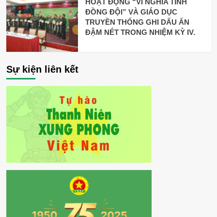
HOẠT ĐỘNG “VÌ NGHĨA TÌNH
ĐỒNG ĐỘI” VÀ GIÁO DỤC
TRUYỀN THỐNG GHI DẤU ẤN
ĐẬM NÉT TRONG NHIỆM KỲ IV.
Sự kiện liên kết