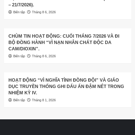
– 21/7/2026).
Biên tập
Tháng 8 6, 2026
CHÙM TIN HOẠT ĐỘNG: CUỐI THÁNG 7/2026 VÀ ĐI
BỘ ĐỒNG HÀNH “VÌ NẠN NHÂN CHẤT ĐỘC DA
CAM/DIOXIN”.
Biên tập
Tháng 8 6, 2026
HOẠT ĐỘNG “VÌ NGHĨA TÌNH ĐỒNG ĐỘI” VÀ GIÁO
DỤC TRUYỀN THỐNG GHI DẤU ẤN ĐẬM NÉT TRONG
NHIỆM KỲ IV.
Biên tập
Tháng 8 1, 2026