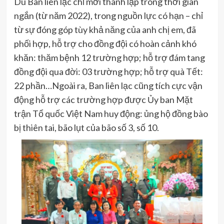
Dù Ban liên lạc chỉ mới thành lập trong thời gian
ngắn (từ năm 2022), trong nguồn lực có hạn – chỉ
từ sự đóng góp tùy khả năng của anh chị em, đã
phối hợp, hỗ trợ cho đồng đội có hoàn cảnh khó
khăn: thăm bệnh 12 trường hợp; hỗ trợ đám tang
đồng đội qua đời: 03 trường hợp; hỗ trợ quà Tết:
22 phần…Ngoài ra, Ban liên lạc cũng tích cực vận
động hỗ trợ các trường hợp được Ủy ban Mặt
trận Tổ quốc Việt Nam huy động: ủng hộ đồng bào
bị thiên tai, bão lụt của bão số 3, số 10.