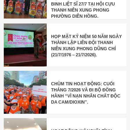
BINH LIỆT SĨ 27/7 TẠI HỘI CỰU
THANH NIÊN XUNG PHONG
PHƯỜNG DIÊN HỒNG.
HỌP MẶT KỶ NIỆM 50 NĂM NGÀY
THÀNH LẬP LIÊN ĐỘI THANH
NIÊN XUNG PHONG DŨNG CHÍ
(21/7/1976 – 21/7/2026).
CHÙM TIN HOẠT ĐỘNG: CUỐI
THÁNG 7/2026 VÀ ĐI BỘ ĐỒNG
HÀNH “VÌ NẠN NHÂN CHẤT ĐỘC
DA CAM/DIOXIN”.