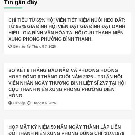
Tin gần đây
CHỈ TIÊU TỪ 65% HỘI VIÊN TIẾT KIỆM NUÔI HEO ĐẤT;
TỪ 95 % GIA ĐÌNH HỘI VIÊN ĐẠT GIA ĐÌNH ĐẠT DANH
HIỆU “GIA ĐÌNH VĂN HÓA TẠI HỘI CỰU THANH NIÊN
XUNG PHONG PHƯỜNG BÌNH THẠNH.
Biên tập
Tháng 8 7, 2026
SƠ KẾT 6 THÁNG ĐẦU NĂM VÀ PHƯƠNG HƯỚNG
HOẠT ĐỘNG 6 THÁNG CUỐI NĂM 2026 – TRI ÂN HỘI
VIÊN NHÂN NGÀY THƯƠNG BINH LIỆT SĨ 27/7 TẠI HỘI
CỰU THANH NIÊN XUNG PHONG PHƯỜNG DIÊN
HỒNG.
Biên tập
Tháng 8 6, 2026
HỌP MẶT KỶ NIỆM 50 NĂM NGÀY THÀNH LẬP LIÊN
ĐỘI THANH NIÊN XUNG PHONG DŨNG CHÍ (21/7/1976