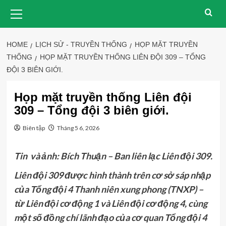
Skip
Primary
Menu
to
content
HOME
LỊCH SỬ - TRUYỀN THỐNG
HỌP MẶT TRUYỀN
THỐNG
HỌP MẶT TRUYỀN THỐNG LIÊN ĐỘI 309 – TỔNG
ĐỘI 3 BIÊN GIỚI.
Họp mặt truyền thống Liên đội
309 – Tổng đội 3 biên giới.
Biên tập
Tháng 5 6, 2026
Tin và ảnh: Bích Thuận – Ban liên lạc Liên đội 309.
Liên đội 309 được hình thành trên cơ sở sáp nhập
của Tổng đội 4 Thanh niên xung phong (TNXP) –
từ Liên đội cơ động 1 và Liên đội cơ động 4, cùng
một số đồng chí lãnh đạo của cơ quan Tổng đội 4