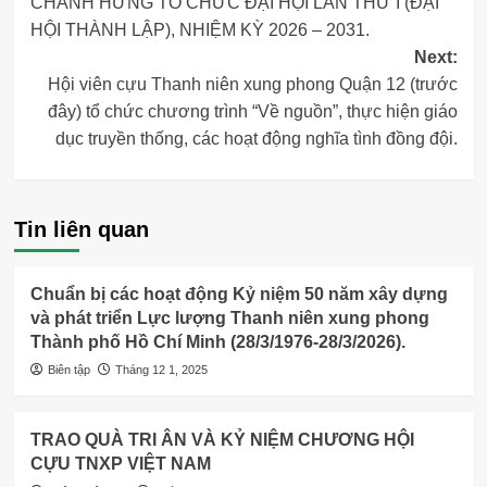
CHÁNH HƯNG TỔ CHỨC ĐẠI HỘI LẦN THỨ I (ĐẠI
HỘI THÀNH LẬP), NHIỆM KỲ 2026 – 2031.
Next:
Hội viên cựu Thanh niên xung phong Quận 12 (trước
đây) tổ chức chương trình “Về nguồn”, thực hiện giáo
dục truyền thống, các hoạt động nghĩa tình đồng đội.
Tin liên quan
Chuẩn bị các hoạt động Kỷ niệm 50 năm xây dựng
và phát triển Lực lượng Thanh niên xung phong
Thành phố Hồ Chí Minh (28/3/1976-28/3/2026).
Biên tập
Tháng 12 1, 2025
TRAO QUÀ TRI ÂN VÀ KỶ NIỆM CHƯƠNG HỘI
CỰU TNXP VIỆT NAM