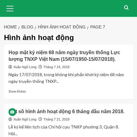
Skip
Primary
Menu
to
content
HOME
BLOG
HÌNH ẢNH HOẠT ĐỘNG
PAGE 7
Hình ảnh hoạt động
Họp mặt kỷ niệm 68 năm ngày truyền thống Lực
lượng TNXP Việt Nam (15/07/1950-15/07/2018).
Xuân Ngô Long
Tháng 7 24, 2018
Ngày 17/07/2018, trong không khí phấn khởi kỷ niệm 68 năm
ngày truyền thống TNXP...
Read
Xem thêm
more
about
Họp
Một sồ hình ảnh hoạt động 6 tháng đầu năm 2018.
mặt
kỷ
Xuân Ngô Long
Tháng 7 21, 2018
niệm
Lễ ký kế liên tịch của Chi hội cựu TNXP phường 3, Quận 8.
68
Hội...
năm