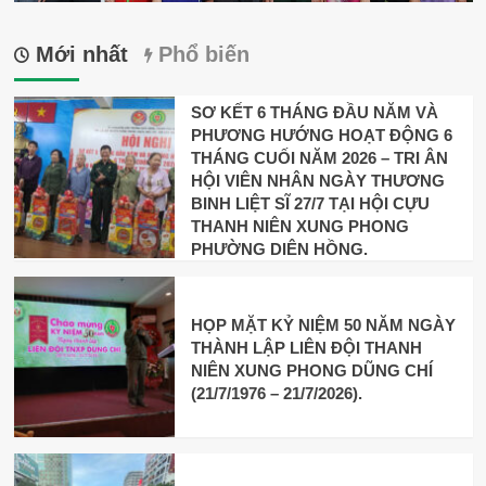
Mới nhất
Phổ biến
SƠ KẾT 6 THÁNG ĐẦU NĂM VÀ
PHƯƠNG HƯỚNG HOẠT ĐỘNG 6
THÁNG CUỐI NĂM 2026 – TRI ÂN
HỘI VIÊN NHÂN NGÀY THƯƠNG
BINH LIỆT SĨ 27/7 TẠI HỘI CỰU
THANH NIÊN XUNG PHONG
PHƯỜNG DIÊN HỒNG.
HỌP MẶT KỶ NIỆM 50 NĂM NGÀY
THÀNH LẬP LIÊN ĐỘI THANH
NIÊN XUNG PHONG DŨNG CHÍ
(21/7/1976 – 21/7/2026).