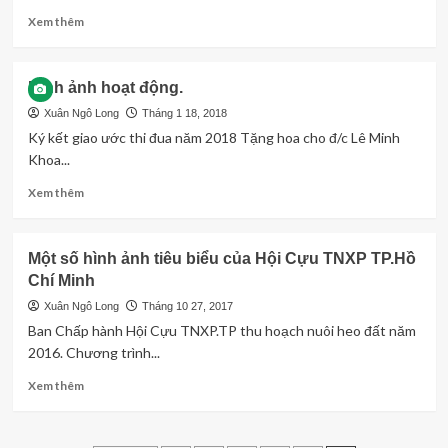
ngày
Read
Xem thêm
truyền
more
thống
about
Lực
Một
Hình ảnh hoạt động.
lượng
sồ
TNXP
hình
Xuân Ngô Long
Tháng 1 18, 2018
Việt
ảnh
Ký kết giao ước thi đua năm 2018 Tặng hoa cho đ/c Lê Minh
Nam
hoạt
Khoa...
(15/07/1950-
động
15/07/2018).
6
Read
Xem thêm
tháng
more
đầu
about
năm
Hình
Một số hình ảnh tiêu biểu của Hội Cựu TNXP TP.Hồ
2018.
ảnh
Chí Minh
hoạt
động.
Xuân Ngô Long
Tháng 10 27, 2017
Ban Chấp hành Hội Cựu TNXP.TP thu hoạch nuôi heo đất năm
2016. Chương trình...
Read
Xem thêm
more
about
Một