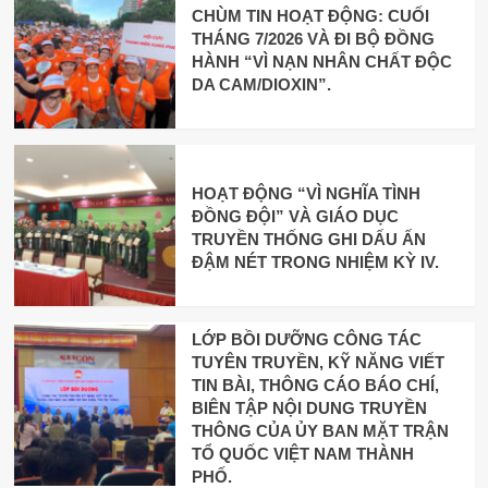
CHÙM TIN HOẠT ĐỘNG: CUỐI
THÁNG 7/2026 VÀ ĐI BỘ ĐỒNG
HÀNH “VÌ NẠN NHÂN CHẤT ĐỘC
DA CAM/DIOXIN”.
HOẠT ĐỘNG “VÌ NGHĨA TÌNH
ĐỒNG ĐỘI” VÀ GIÁO DỤC
TRUYỀN THỐNG GHI DẤU ẤN
ĐẬM NÉT TRONG NHIỆM KỲ IV.
LỚP BỒI DƯỠNG CÔNG TÁC
TUYÊN TRUYỀN, KỸ NĂNG VIẾT
TIN BÀI, THÔNG CÁO BÁO CHÍ,
BIÊN TẬP NỘI DUNG TRUYỀN
THÔNG CỦA ỦY BAN MẶT TRẬN
TỔ QUỐC VIỆT NAM THÀNH
PHỐ.