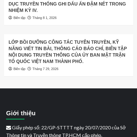
DỤC TRUYỀN THỐNG GHI DẤU ẤN ĐẬM NÉT TRONG
NHIỆM KỲ IV.
Biên tập
Tháng 8 1, 2026
LỚP BỒI DƯỠNG CÔNG TÁC TUYÊN TRUYỀN, KỸ
NĂNG VIẾT TIN BÀI, THÔNG CÁO BÁO CHÍ, BIÊN TẬP
NỘI DUNG TRUYỀN THÔNG CỦA ỦY BAN MẶT TRẬN
TỔ QUỐC VIỆT NAM THÀNH PHỐ.
Biên tập
Tháng 7 29, 2026
Giới thiệu
Giấy phép số: 22/GP-STTTT ngày 20/07/2020 của Sở
Thông tin và Truyền thông TP.HCM cấp phép.