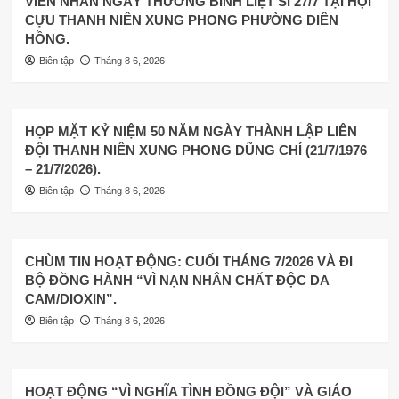
VIÊN NHÂN NGÀY THƯƠNG BINH LIỆT SĨ 27/7 TẠI HỘI
CỰU THANH NIÊN XUNG PHONG PHƯỜNG DIÊN
HỒNG.
Biên tập
Tháng 8 6, 2026
HỌP MẶT KỶ NIỆM 50 NĂM NGÀY THÀNH LẬP LIÊN
ĐỘI THANH NIÊN XUNG PHONG DŨNG CHÍ (21/7/1976
– 21/7/2026).
Biên tập
Tháng 8 6, 2026
CHÙM TIN HOẠT ĐỘNG: CUỐI THÁNG 7/2026 VÀ ĐI
BỘ ĐỒNG HÀNH “VÌ NẠN NHÂN CHẤT ĐỘC DA
CAM/DIOXIN”.
Biên tập
Tháng 8 6, 2026
HOẠT ĐỘNG “VÌ NGHĨA TÌNH ĐỒNG ĐỘI” VÀ GIÁO