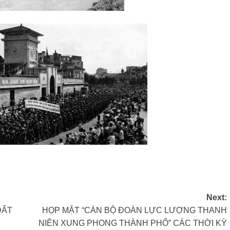
Next:
ĐẤT
HỌP MẶT “CÁN BỘ ĐOÀN LỰC LƯỢNG THANH
NIÊN XUNG PHONG THÀNH PHỐ” CÁC THỜI KỲ