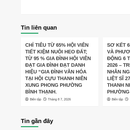
Tin liên quan
CHỈ TIÊU TỪ 65% HỘI VIÊN
SƠ KẾT 
TIẾT KIỆM NUÔI HEO ĐẤT;
VÀ PHƯ
TỪ 95 % GIA ĐÌNH HỘI VIÊN
ĐỘNG 6 
ĐẠT GIA ĐÌNH ĐẠT DANH
2026 – TR
HIỆU “GIA ĐÌNH VĂN HÓA
NHÂN NG
TẠI HỘI CỰU THANH NIÊN
LIỆT SĨ 2
XUNG PHONG PHƯỜNG
THANH N
BÌNH THẠNH.
PHƯỜNG 
Biên tập
Tháng 8 7, 2026
Biên tập
Tin gần đây