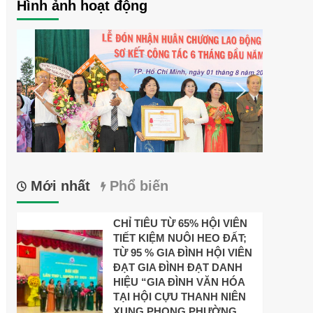
Hình ảnh hoạt động
Mới nhất
Phổ biến
CHỈ TIÊU TỪ 65% HỘI VIÊN
TIẾT KIỆM NUÔI HEO ĐẤT;
TỪ 95 % GIA ĐÌNH HỘI VIÊN
ĐẠT GIA ĐÌNH ĐẠT DANH
HIỆU “GIA ĐÌNH VĂN HÓA
TẠI HỘI CỰU THANH NIÊN
XUNG PHONG PHƯỜNG