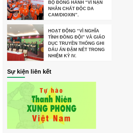
BỘ ĐỒNG HÀNH “VÌ NẠN
NHÂN CHẤT ĐỘC DA
CAM/DIOXIN”.
HOẠT ĐỘNG “VÌ NGHĨA
TÌNH ĐỒNG ĐỘI” VÀ GIÁO
DỤC TRUYỀN THỐNG GHI
DẤU ẤN ĐẬM NÉT TRONG
NHIỆM KỲ IV.
Sự kiện liên kết