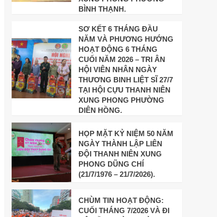
BÌNH THẠNH.
SƠ KẾT 6 THÁNG ĐẦU
NĂM VÀ PHƯƠNG HƯỚNG
HOẠT ĐỘNG 6 THÁNG
CUỐI NĂM 2026 – TRI ÂN
HỘI VIÊN NHÂN NGÀY
THƯƠNG BINH LIỆT SĨ 27/7
TẠI HỘI CỰU THANH NIÊN
XUNG PHONG PHƯỜNG
DIÊN HỒNG.
HỌP MẶT KỶ NIỆM 50 NĂM
NGÀY THÀNH LẬP LIÊN
ĐỘI THANH NIÊN XUNG
PHONG DŨNG CHÍ
(21/7/1976 – 21/7/2026).
CHÙM TIN HOẠT ĐỘNG:
CUỐI THÁNG 7/2026 VÀ ĐI