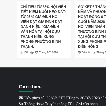
CHỈ TIÊU TỪ 65% HỘI VIÊN
SƠ KẾT 6 THÁ
TIẾT KIỆM NUÔI HEO ĐẤT;
NĂM VÀ PHƯƠ
TỪ 95 % GIA ĐÌNH HỘI
HOẠT ĐỘNG 6 
VIÊN ĐẠT GIA ĐÌNH ĐẠT
CUỐI NĂM 2026 
DANH HIỆU “GIA ĐÌNH
HỘI VIÊN NHÂN
VĂN HÓA TẠI HỘI CỰU
THƯƠNG BINH LI
THANH NIÊN XUNG
TẠI HỘI CỰU T
PHONG PHƯỜNG BÌNH
XUNG PHONG 
THẠNH.
DIÊN HỒNG.
Biên tập
Tháng 8 7, 2026
Biên tập
Tháng 8
Giới thiệu
Giấy phép số: 22/GP-STTTT ngày 20/07/2020 củ
Sở Thông tin và Truyền thông TP.HCM cấp phép.