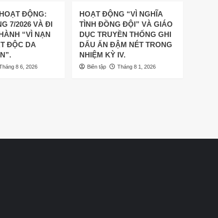
 HOẠT ĐỘNG:
HOẠT ĐỘNG “VÌ NGHĨA
G 7/2026 VÀ ĐI
TÌNH ĐỒNG ĐỘI” VÀ GIÁO
HÀNH “VÌ NẠN
DỤC TRUYỀN THỐNG GHI
T ĐỘC DA
DẤU ẤN ĐẬM NÉT TRONG
N”.
NHIỆM KỲ IV.
Tháng 8 6, 2026
Biên tập
Tháng 8 1, 2026