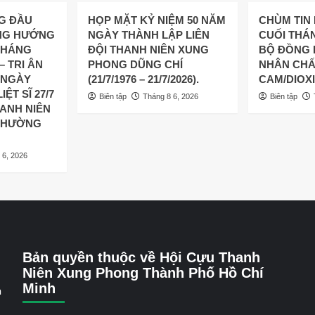
NG ĐẦU
HỌP MẶT KỶ NIỆM 50 NĂM
CHÙM TIN
NG HƯỚNG
NGÀY THÀNH LẬP LIÊN
CUỐI THÁN
THÁNG
ĐỘI THANH NIÊN XUNG
BỘ ĐỒNG 
– TRI ÂN
PHONG DŨNG CHÍ
NHÂN CHẤ
 NGÀY
(21/7/1976 – 21/7/2026).
CAM/DIOXI
ỆT SĨ 27/7
Biên tập
Tháng 8 6, 2026
Biên tập
HANH NIÊN
PHƯỜNG
 6, 2026
Bản quyền thuộc về Hội Cựu Thanh
Niên Xung Phong Thành Phố Hồ Chí
Minh
a