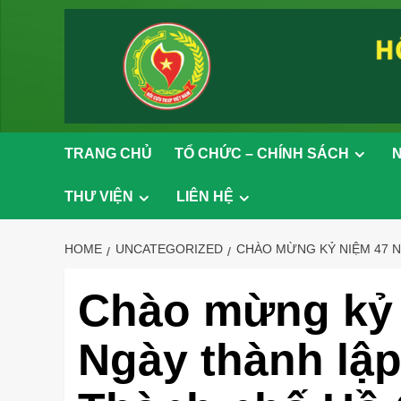
Skip
to
content
TRANG CHỦ
TỔ CHỨC – CHÍNH SÁCH
N
THƯ VIỆN
LIÊN HỆ
HOME
UNCATEGORIZED
CHÀO MỪNG KỶ NIỆM 47 NĂ
Chào mừng kỷ
Ngày thành lậ