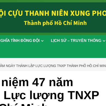
GHĨA TÌNH ĐỒNG ĐỘI
LỊCH SỬ – TRUYỀN THỐNG
M NGÀY THÀNH LẬP LỰC LƯỢNG TNXP THÀNH PHỐ HỒ CHÍ MINH (2
 niệm 47 năm
p Lực lượng TNXP