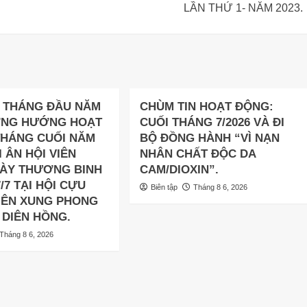
LẦN THỨ 1- NĂM 2023.
6 THÁNG ĐẦU NĂM
CHÙM TIN HOẠT ĐỘNG:
ƠNG HƯỚNG HOẠT
CUỐI THÁNG 7/2026 VÀ ĐI
THÁNG CUỐI NĂM
BỘ ĐỒNG HÀNH “VÌ NẠN
I ÂN HỘI VIÊN
NHÂN CHẤT ĐỘC DA
ÀY THƯƠNG BINH
CAM/DIOXIN”.
7/7 TẠI HỘI CỰU
Biên tập
Tháng 8 6, 2026
IÊN XUNG PHONG
DIÊN HỒNG.
Tháng 8 6, 2026