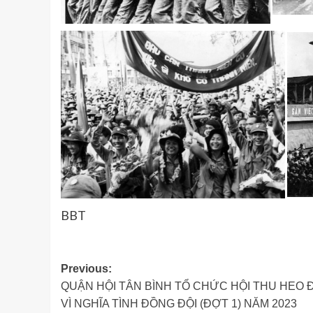
BBT
Post
Previous:
QUẬN HỘI TÂN BÌNH TỔ CHỨC HỘI THU HEO 
navigation
VÌ NGHĨA TÌNH ĐỒNG ĐỘI (ĐỢT 1) NĂM 2023