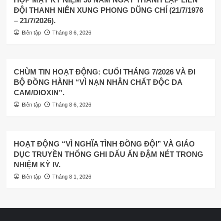
ĐỘI THANH NIÊN XUNG PHONG DŨNG CHÍ (21/7/1976
– 21/7/2026).
Biên tập
Tháng 8 6, 2026
CHÙM TIN HOẠT ĐỘNG: CUỐI THÁNG 7/2026 VÀ ĐI
BỘ ĐỒNG HÀNH “VÌ NẠN NHÂN CHẤT ĐỘC DA
CAM/DIOXIN”.
Biên tập
Tháng 8 6, 2026
HOẠT ĐỘNG “VÌ NGHĨA TÌNH ĐỒNG ĐỘI” VÀ GIÁO
DỤC TRUYỀN THỐNG GHI DẤU ẤN ĐẬM NÉT TRONG
NHIỆM KỲ IV.
Biên tập
Tháng 8 1, 2026