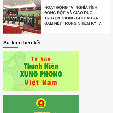
HOẠT ĐỘNG “VÌ NGHĨA TÌNH
ĐỒNG ĐỘI” VÀ GIÁO DỤC
TRUYỀN THỐNG GHI DẤU ẤN
ĐẬM NÉT TRONG NHIỆM KỲ IV.
Sự kiện liên kết