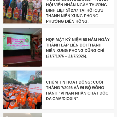
HỘI VIÊN NHÂN NGÀY THƯƠNG
BINH LIỆT SĨ 27/7 TẠI HỘI CỰU
THANH NIÊN XUNG PHONG
PHƯỜNG DIÊN HỒNG.
HỌP MẶT KỶ NIỆM 50 NĂM NGÀY
THÀNH LẬP LIÊN ĐỘI THANH
NIÊN XUNG PHONG DŨNG CHÍ
(21/7/1976 – 21/7/2026).
CHÙM TIN HOẠT ĐỘNG: CUỐI
THÁNG 7/2026 VÀ ĐI BỘ ĐỒNG
HÀNH “VÌ NẠN NHÂN CHẤT ĐỘC
DA CAM/DIOXIN”.