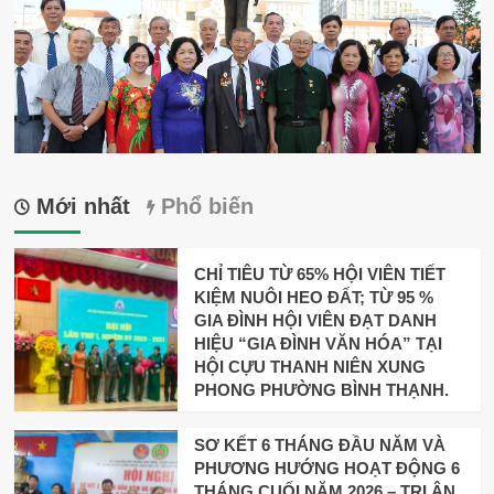
Mới nhất
Phổ biến
CHỈ TIÊU TỪ 65% HỘI VIÊN TIẾT
KIỆM NUÔI HEO ĐẤT; TỪ 95 %
GIA ĐÌNH HỘI VIÊN ĐẠT DANH
HIỆU “GIA ĐÌNH VĂN HÓA” TẠI
HỘI CỰU THANH NIÊN XUNG
PHONG PHƯỜNG BÌNH THẠNH.
SƠ KẾT 6 THÁNG ĐẦU NĂM VÀ
PHƯƠNG HƯỚNG HOẠT ĐỘNG 6
THÁNG CUỐI NĂM 2026 – TRI ÂN