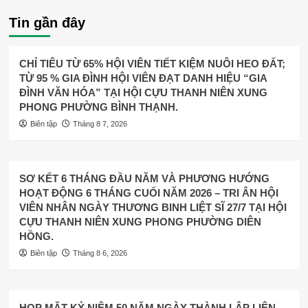
Tin gần đây
CHỈ TIÊU TỪ 65% HỘI VIÊN TIẾT KIỆM NUÔI HEO ĐẤT;
TỪ 95 % GIA ĐÌNH HỘI VIÊN ĐẠT DANH HIỆU “GIA
ĐÌNH VĂN HÓA” TẠI HỘI CỰU THANH NIÊN XUNG
PHONG PHƯỜNG BÌNH THẠNH.
Biên tập
Tháng 8 7, 2026
SƠ KẾT 6 THÁNG ĐẦU NĂM VÀ PHƯƠNG HƯỚNG
HOẠT ĐỘNG 6 THÁNG CUỐI NĂM 2026 – TRI ÂN HỘI
VIÊN NHÂN NGÀY THƯƠNG BINH LIỆT SĨ 27/7 TẠI HỘI
CỰU THANH NIÊN XUNG PHONG PHƯỜNG DIÊN
HỒNG.
Biên tập
Tháng 8 6, 2026
HỌP MẶT KỶ NIỆM 50 NĂM NGÀY THÀNH LẬP LIÊN