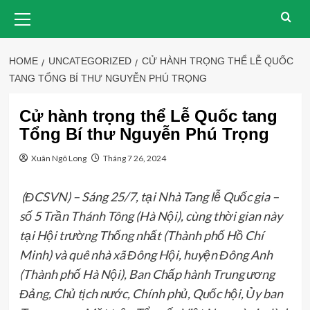
Skip
Primary
Menu
to
content
HOME
UNCATEGORIZED
CỬ HÀNH TRỌNG THỂ LỄ QUỐC
TANG TỔNG BÍ THƯ NGUYỄN PHÚ TRỌNG
Cử hành trọng thể Lễ Quốc tang
Tổng Bí thư Nguyễn Phú Trọng
Xuân Ngô Long
Tháng 7 26, 2024
(ĐCSVN) – Sáng 25/7, tại Nhà Tang lễ Quốc gia –
số 5 Trần Thánh Tông (Hà Nội), cùng thời gian này
tại Hội trường Thống nhất (Thành phố Hồ Chí
Minh) và quê nhà xã Đông Hội, huyện Đông Anh
(Thành phố Hà Nội), Ban Chấp hành Trung ương
Đảng, Chủ tịch nước, Chính phủ, Quốc hội, Ủy ban