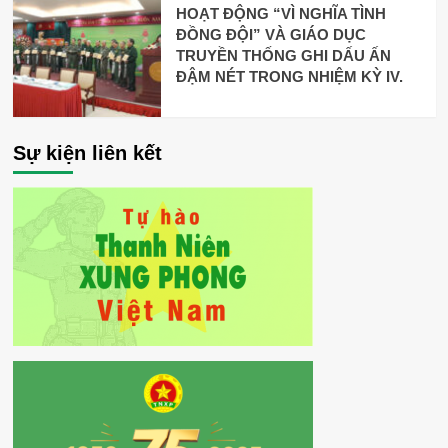
HOẠT ĐỘNG “VÌ NGHĨA TÌNH
ĐỒNG ĐỘI” VÀ GIÁO DỤC
TRUYỀN THỐNG GHI DẤU ẤN
ĐẬM NÉT TRONG NHIỆM KỲ IV.
Sự kiện liên kết