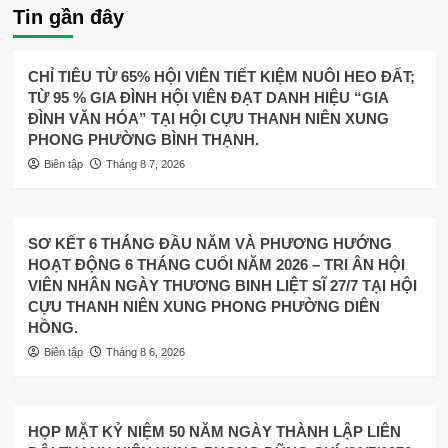
Tin gần đây
CHỈ TIÊU TỪ 65% HỘI VIÊN TIẾT KIỆM NUÔI HEO ĐẤT;
TỪ 95 % GIA ĐÌNH HỘI VIÊN ĐẠT DANH HIỆU “GIA
ĐÌNH VĂN HÓA” TẠI HỘI CỰU THANH NIÊN XUNG
PHONG PHƯỜNG BÌNH THẠNH.
Biên tập
Tháng 8 7, 2026
SƠ KẾT 6 THÁNG ĐẦU NĂM VÀ PHƯƠNG HƯỚNG
HOẠT ĐỘNG 6 THÁNG CUỐI NĂM 2026 – TRI ÂN HỘI
VIÊN NHÂN NGÀY THƯƠNG BINH LIỆT SĨ 27/7 TẠI HỘI
CỰU THANH NIÊN XUNG PHONG PHƯỜNG DIÊN
HỒNG.
Biên tập
Tháng 8 6, 2026
HỌP MẶT KỶ NIỆM 50 NĂM NGÀY THÀNH LẬP LIÊN