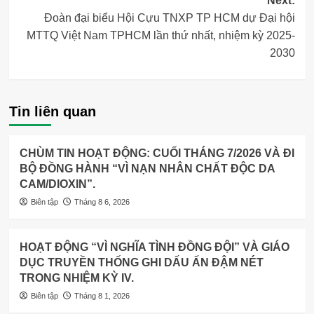
Next:
Đoàn đại biểu Hội Cựu TNXP TP HCM dự Đại hội
MTTQ Việt Nam TPHCM lần thứ nhất, nhiệm kỳ 2025-
2030
Tin liên quan
CHÙM TIN HOẠT ĐỘNG: CUỐI THÁNG 7/2026 VÀ ĐI
BỘ ĐỒNG HÀNH “VÌ NẠN NHÂN CHẤT ĐỘC DA
CAM/DIOXIN”.
Biên tập
Tháng 8 6, 2026
HOẠT ĐỘNG “VÌ NGHĨA TÌNH ĐỒNG ĐỘI” VÀ GIÁO
DỤC TRUYỀN THỐNG GHI DẤU ẤN ĐẬM NÉT
TRONG NHIỆM KỲ IV.
Biên tập
Tháng 8 1, 2026