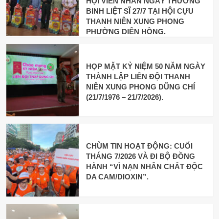
HỘI VIÊN NHÂN NGÀY THƯƠNG
BINH LIỆT SĨ 27/7 TẠI HỘI CỰU
THANH NIÊN XUNG PHONG
PHƯỜNG DIÊN HỒNG.
HỌP MẶT KỶ NIỆM 50 NĂM NGÀY
THÀNH LẬP LIÊN ĐỘI THANH
NIÊN XUNG PHONG DŨNG CHÍ
(21/7/1976 – 21/7/2026).
CHÙM TIN HOẠT ĐỘNG: CUỐI
THÁNG 7/2026 VÀ ĐI BỘ ĐỒNG
HÀNH “VÌ NẠN NHÂN CHẤT ĐỘC
DA CAM/DIOXIN”.