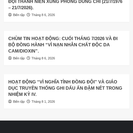
ĐỘI THANH NIÊN XUNG PHONG DŨNG CHÍ (21/7/1976
– 21/7/2026).
Biên tập
Tháng 8 6, 2026
CHÙM TIN HOẠT ĐỘNG: CUỐI THÁNG 7/2026 VÀ ĐI
BỘ ĐỒNG HÀNH “VÌ NẠN NHÂN CHẤT ĐỘC DA
CAM/DIOXIN”.
Biên tập
Tháng 8 6, 2026
HOẠT ĐỘNG “VÌ NGHĨA TÌNH ĐỒNG ĐỘI” VÀ GIÁO
DỤC TRUYỀN THỐNG GHI DẤU ẤN ĐẬM NÉT TRONG
NHIỆM KỲ IV.
Biên tập
Tháng 8 1, 2026