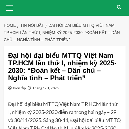
Skip
Primary
Menu
to
content
HOME
TIN NỔI BẬT
ĐẠI HỘI ĐẠI BIỂU MTTQ VIỆT NAM
TP.HCM LẦN THỨ I, NHIỆM KỲ 2025-2030: “ĐOÀN KẾT – DÂN
CHỦ – NGHĨA TÌNH – PHÁT TRIỂN”
Đại hội đại biểu MTTQ Việt Nam
TP.HCM lần thứ I, nhiệm kỳ 2025-
2030: “Đoàn kết – Dân chủ –
Nghĩa tình – Phát triển”
Biên tập
Tháng 12 1, 2025
Đại hội đại biểu MTTQ Việt Nam TP.HCM lần thứ
I, nhiệm kỳ 2025-2030 diễn ra trong hai ngày – 29
và 30/11/2025. Sáng 30-11, Đại hội đại biểu MTTQ
Việt Nam TPHCM lần thứ I, nhiệm kỳ 2025-2030