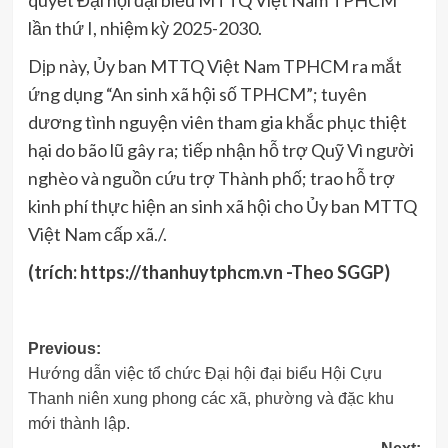
lần thứ I, nhiệm kỳ 2025-2030.
Dịp này, Ủy ban MTTQ Việt Nam TPHCM ra mắt
ứng dụng “An sinh xã hội số TPHCM”; tuyên
dương tình nguyện viên tham gia khắc phục thiệt
hại do bão lũ gây ra; tiếp nhận hỗ trợ Quỹ Vì người
nghèo và nguồn cứu trợ Thành phố; trao hỗ trợ
kinh phí thực hiện an sinh xã hội cho Ủy ban MTTQ
Việt Nam cấp xã./.
(trích: https://thanhuytphcm.vn -Theo SGGP)
Post
Previous:
Hướng dẫn việc tổ chức Đại hội đại biểu Hội Cựu
navigation
Thanh niên xung phong các xã, phường và đặc khu
mới thành lập.