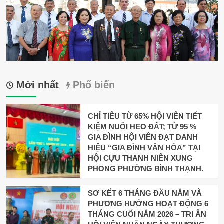
Mới nhất
Phổ biến
CHỈ TIÊU TỪ 65% HỘI VIÊN TIẾT
KIỆM NUÔI HEO ĐẤT; TỪ 95 %
GIA ĐÌNH HỘI VIÊN ĐẠT DANH
HIỆU “GIA ĐÌNH VĂN HÓA” TẠI
HỘI CỰU THANH NIÊN XUNG
PHONG PHƯỜNG BÌNH THẠNH.
SƠ KẾT 6 THÁNG ĐẦU NĂM VÀ
PHƯƠNG HƯỚNG HOẠT ĐỘNG 6
THÁNG CUỐI NĂM 2026 – TRI ÂN