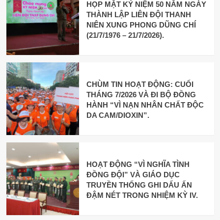
HỌP MẶT KỶ NIỆM 50 NĂM NGÀY
THÀNH LẬP LIÊN ĐỘI THANH
NIÊN XUNG PHONG DŨNG CHÍ
(21/7/1976 – 21/7/2026).
CHÙM TIN HOẠT ĐỘNG: CUỐI
THÁNG 7/2026 VÀ ĐI BỘ ĐỒNG
HÀNH “VÌ NẠN NHÂN CHẤT ĐỘC
DA CAM/DIOXIN”.
HOẠT ĐỘNG “VÌ NGHĨA TÌNH
ĐỒNG ĐỘI” VÀ GIÁO DỤC
TRUYỀN THỐNG GHI DẤU ẤN
ĐẬM NÉT TRONG NHIỆM KỲ IV.