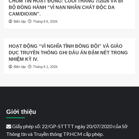
CHÙM TIN HOẠT ĐỘNG: CUỐI THÁNG 7/2026 VÀ ĐI
BỘ ĐỒNG HÀNH “VÌ NẠN NHÂN CHẤT ĐỘC DA
CAM/DIOXIN”.
Biên tập
Tháng 8 6, 2026
HOẠT ĐỘNG “VÌ NGHĨA TÌNH ĐỒNG ĐỘI” VÀ GIÁO
DỤC TRUYỀN THỐNG GHI DẤU ẤN ĐẬM NÉT TRONG
NHIỆM KỲ IV.
Biên tập
Tháng 8 1, 2026
Giới thiệu
Giấy phép số: 22/GP-STTTT ngày 20/07/2020 của Sở
Thông tin và Truyền thông TP.HCM cấp phép.