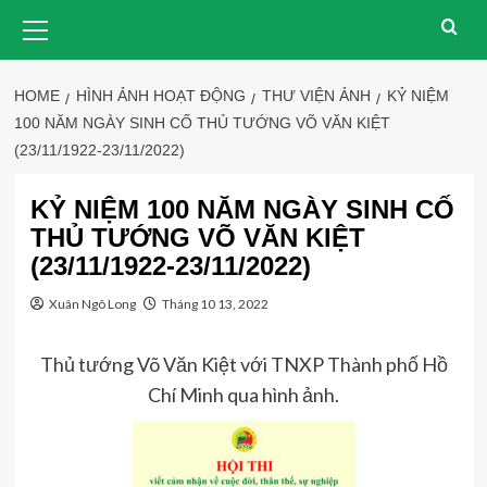
Skip
Primary
Menu
to
content
HOME
HÌNH ẢNH HOẠT ĐỘNG
THƯ VIỆN ẢNH
KỶ NIỆM
100 NĂM NGÀY SINH CỐ THỦ TƯỚNG VÕ VĂN KIỆT
(23/11/1922-23/11/2022)
KỶ NIỆM 100 NĂM NGÀY SINH CỐ
THỦ TƯỚNG VÕ VĂN KIỆT
(23/11/1922-23/11/2022)
Xuân Ngô Long
Tháng 10 13, 2022
Thủ tướng Võ Văn Kiệt với TNXP Thành phố Hồ
Chí Minh qua hình ảnh.