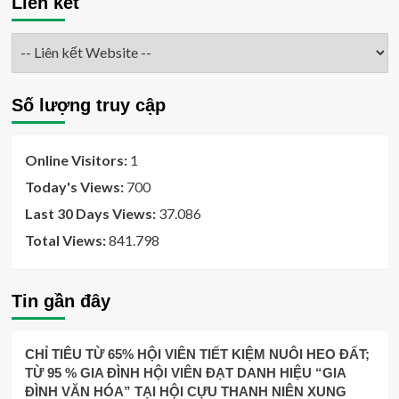
Liên kết
Số lượng truy cập
Online Visitors:
1
Today's Views:
700
Last 30 Days Views:
37.086
Total Views:
841.798
Tin gần đây
CHỈ TIÊU TỪ 65% HỘI VIÊN TIẾT KIỆM NUÔI HEO ĐẤT;
TỪ 95 % GIA ĐÌNH HỘI VIÊN ĐẠT DANH HIỆU “GIA
ĐÌNH VĂN HÓA” TẠI HỘI CỰU THANH NIÊN XUNG