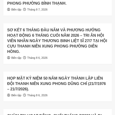
PHONG PHƯỜNG BÌNH THẠNH.
Biên tập
Tháng 8 7, 2026
SƠ KẾT 6 THÁNG ĐẦU NĂM VÀ PHƯƠNG HƯỚNG
HOẠT ĐỘNG 6 THÁNG CUỐI NĂM 2026 – TRI ÂN HỘI
VIÊN NHÂN NGÀY THƯƠNG BINH LIỆT SĨ 27/7 TẠI HỘI
CỰU THANH NIÊN XUNG PHONG PHƯỜNG DIÊN
HỒNG.
Biên tập
Tháng 8 6, 2026
HỌP MẶT KỶ NIỆM 50 NĂM NGÀY THÀNH LẬP LIÊN
ĐỘI THANH NIÊN XUNG PHONG DŨNG CHÍ (21/7/1976
– 21/7/2026).
Biên tập
Tháng 8 6, 2026