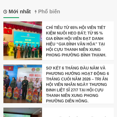
Mới nhất
Phổ biến
CHỈ TIÊU TỪ 65% HỘI VIÊN TIẾT
KIỆM NUÔI HEO ĐẤT; TỪ 95 %
GIA ĐÌNH HỘI VIÊN ĐẠT DANH
HIỆU “GIA ĐÌNH VĂN HÓA” TẠI
HỘI CỰU THANH NIÊN XUNG
PHONG PHƯỜNG BÌNH THẠNH.
SƠ KẾT 6 THÁNG ĐẦU NĂM VÀ
PHƯƠNG HƯỚNG HOẠT ĐỘNG 6
THÁNG CUỐI NĂM 2026 – TRI ÂN
HỘI VIÊN NHÂN NGÀY THƯƠNG
BINH LIỆT SĨ 27/7 TẠI HỘI CỰU
THANH NIÊN XUNG PHONG
PHƯỜNG DIÊN HỒNG.