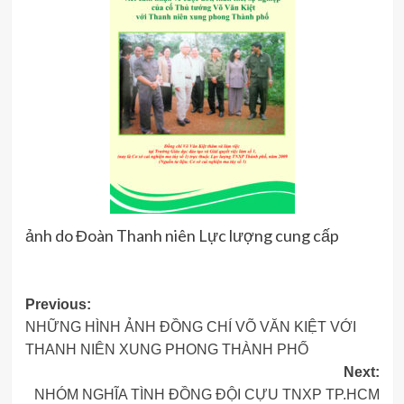
ảnh do Đoàn Thanh niên Lực lượng cung cấp
Post
Previous:
NHỮNG HÌNH ẢNH ĐỒNG CHÍ VÕ VĂN KIỆT VỚI
navigation
THANH NIÊN XUNG PHONG THÀNH PHỐ
Next:
NHÓM NGHĨA TÌNH ĐỒNG ĐỘI CỰU TNXP TP.HCM