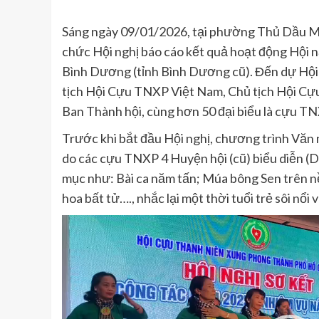
Sáng ngày 09/01/2026, tại phường Thủ Dầu M
chức Hội nghị báo cáo kết quả hoạt động Hội
Bình Dương (tỉnh Bình Dương cũ). Đến dự Hội
tịch Hội Cựu TNXP Việt Nam, Chủ tịch Hội C
Ban Thành hội, cùng hơn 50 đại biểu là cựu T
Trước khi bắt đầu Hội nghị, chương trình Vă
do các cựu TNXP 4 Huyện hội (cũ) biểu diễn (D
mục như: Bài ca năm tấn; Múa bông Sen trên n
hoa bất tử…., nhắc lại một thời tuổi trẻ sôi nổi 
Trình
chơi
Video