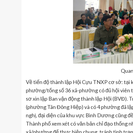
Quan
Về tiến độ thành lập Hội Cựu TNXP cơ sở: tại
phường/tổng số 36 xã-phường có đủ hội viên t
sơ xin lập Ban vận động thành lập Hội (BVĐ). 
(phường Tân Đông Hiệp) và có 4 phường đã lậ
nghị, đại diện của khu vực Bình Dương cũng đề
Thành phố xem xét có văn bản chỉ đạo thống n
xã/phường để thực hiện chung, tránh tình trạn