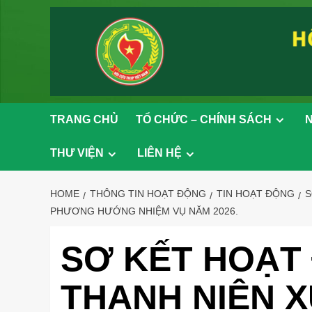
Skip
to
content
TRANG CHỦ
TỔ CHỨC – CHÍNH SÁCH
N
THƯ VIỆN
LIÊN HỆ
HOME
THÔNG TIN HOẠT ĐỘNG
TIN HOẠT ĐỘNG
S
PHƯƠNG HƯỚNG NHIỆM VỤ NĂM 2026.
SƠ KẾT HOẠT
THANH NIÊN 