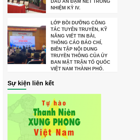
DẤU ẤN ĐẬM NÉT TRONG
NHIỆM KỲ IV.
LỚP BỒI DƯỠNG CÔNG
TÁC TUYÊN TRUYỀN, KỸ
NĂNG VIẾT TIN BÀI,
THÔNG CÁO BÁO CHÍ,
BIÊN TẬP NỘI DUNG
TRUYỀN THÔNG CỦA ỦY
BAN MẶT TRẬN TỔ QUỐC
VIỆT NAM THÀNH PHỐ.
Sự kiện liên kết