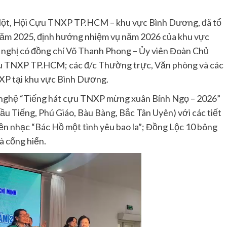
ột, Hội Cựu TNXP TP.HCM – khu vực Bình Dương, đã tổ
 năm 2025, định hướng nhiệm vụ năm 2026 của khu vực
 nghị có đồng chí Võ Thanh Phong – Ủy viên Đoàn Chủ
ựu TNXP TP.HCM; các đ/c Thường trực, Văn phòng và các
NXP tại khu vực Bình Dương.
n nghệ “Tiếng hát cựu TNXP mừng xuân Bính Ngọ – 2026”
ầu Tiếng, Phú Giáo, Bàu Bàng, Bắc Tân Uyên) với các tiết
ền nhạc “Bác Hồ một tình yêu bao la”; Đồng Lộc 10 bông
và cống hiến.