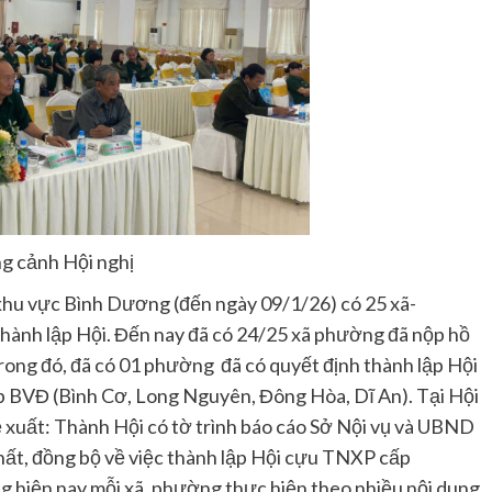
g cảnh Hội nghị
 khu vực Bình Dương (đến ngày 09/1/26) có 25 xã-
hành lập Hội. Đến nay đã có 24/25 xã phường đã nộp hồ
Trong đó, đã có 01 phường đã có quyết định thành lập Hội
p BVĐ (Bình Cơ, Long Nguyên, Đông Hòa, Dĩ An). Tại Hội
 xuất: Thành Hội có tờ trình báo cáo Sở Nội vụ và UBND
hất, đồng bộ về việc thành lập Hội cựu TNXP cấp
g hiện nay mỗi xã, phường thực hiện theo nhiều nội dung