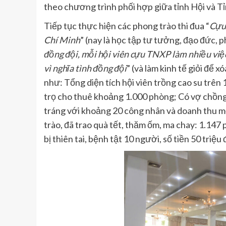
theo chương trình phối hợp giữa tỉnh Hội và 
Tiếp tục thực hiện các phong trào thi đua “
Cựu
Chí Minh
” (nay là học tập tư tưởng, đạo đức, 
đồng đội, mỗi hội vi
ên
cựu TNXP làm nhiều việc
vì nghĩa tình đồng đội
” (và làm kinh tế giỏi để 
như: Tổng diện tích hội viên trồng cao su trên 
trọ cho thuê khoảng 1.000 phòng; Có vợ chồng
tráng với khoảng 20 công nhân và doanh thu m
trào, đã trao quà tết, thăm ốm, ma chay: 1.147 
bị thiên tai, bệnh tật 10 người, số tiền 50 triệu