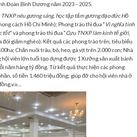
Tỉnh Đoàn Bình Dương năm 2023 – 2025.
 TNXP nêu gương sáng, học tập tấm gương đạo đức Hồ
phong cách Hồ Chí Minh); Phong trào thi đua “
Vì nghĩa tình
 tốt
” và phong trào thi đua “
Cựu TNXP làm kinh tế giởi,
xóa đói giảm nghèo). Kết quả các phong trào trên, tiêu biểu
100ha; Chăn nuôi trâu, bò, heo, gà vịt trên 2.000 con; Nhà
 hội viên lớn tuổi tạo dựng được 1 Xưởng sản xuất bánh
ỗi năm hàng tỷ đồng. Từ kết quả thực hiện các phong
phần, số tiền 1.460 triệu đồng; giúp đỡ cho hội viên nhà ở
 đồng.v.v…