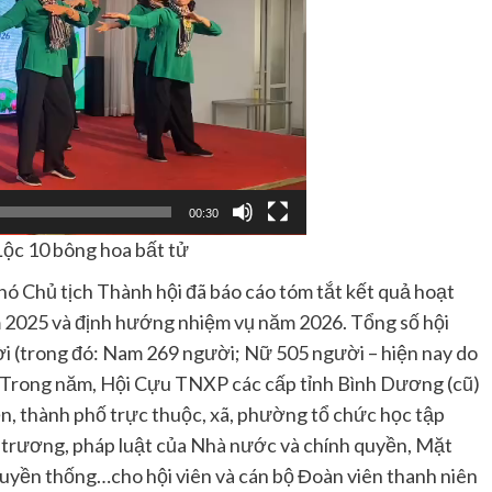
00:30
ộc 10 bông hoa bất tử
hó Chủ tịch Thành hội đã báo cáo tóm tắt kết quả hoạt
025 và định hướng nhiệm vụ năm 2026. Tổng số hội
ời (trong đó: Nam 269 người; Nữ 505 người – hiện nay do
i). Trong năm, Hội Cựu TNXP các cấp tỉnh Bình Dương (cũ)
, thành phố trực thuộc, xã, phường tổ chức học tập
 trương, pháp luật của Nhà nước và chính quyền, Mặt
ruyền thống…cho hội viên và cán bộ Đoàn viên thanh niên