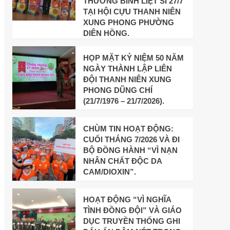
THƯƠNG BINH LIỆT SĨ 27/7
TẠI HỘI CỰU THANH NIÊN
XUNG PHONG PHƯỜNG
DIÊN HỒNG.
HỌP MẶT KỶ NIỆM 50 NĂM
NGÀY THÀNH LẬP LIÊN
ĐỘI THANH NIÊN XUNG
PHONG DŨNG CHÍ
(21/7/1976 – 21/7/2026).
CHÙM TIN HOẠT ĐỘNG:
CUỐI THÁNG 7/2026 VÀ ĐI
BỘ ĐỒNG HÀNH “VÌ NẠN
NHÂN CHẤT ĐỘC DA
CAM/DIOXIN”.
HOẠT ĐỘNG “VÌ NGHĨA
TÌNH ĐỒNG ĐỘI” VÀ GIÁO
DỤC TRUYỀN THỐNG GHI