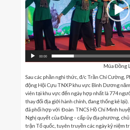
00:00
Múa Đồng L
Sau các phần nghi thức, đ/c Trần Chí Cường, P
động Hội Cựu TNXP khu vực Bình Dương năm 2
viên tại khu vực đến ngày hợp nhất là 774 ngư
thay đổi địa giới hành chính, đang thống kê lạ
đã phối hợp với Đoàn TNCS Hồ Chí Minh huyện
Nghị quyết của Đảng – cấp ủy địa phương, chủ
trận Tổ quốc, tuyên truyền các ngày kỷ niệm t