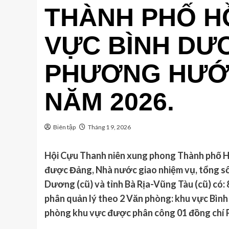
THÀNH PHỐ HỒ
VỰC BÌNH DƯ
PHƯƠNG HƯỚ
NĂM 2026.
Biên tập
Tháng 1 9, 2026
Hội Cựu Thanh niên xung phong Thành phố H
được Đảng, Nhà nước giao nhiệm vụ, t
ổng số
Dương (cũ) và tỉnh Bà Rịa-Vũng Tàu (cũ)
có: 
phân quản lý theo 2 Văn phòng: khu vực Bìn
phòng khu vực được phân công 01 đồng chí P