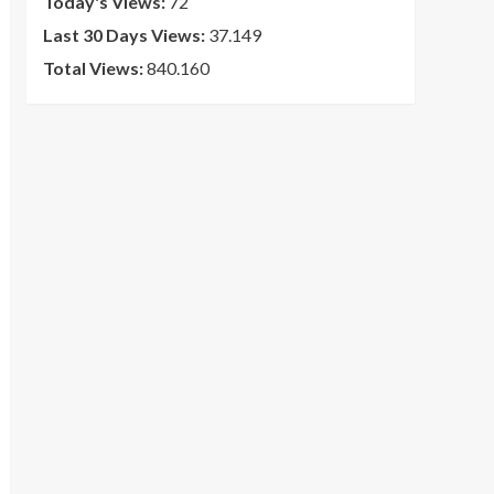
Today's Views:
72
Last 30 Days Views:
37.149
Total Views:
840.160