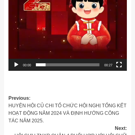
00:00
00:27
Post
Previous:
HUYỆN HỘI CỦ CHI TỔ CHỨC HỘI NGHỊ TỔNG KẾT
navigation
HOẠT ĐỘNG NĂM 2024 VÀ ĐỊNH HƯỚNG CÔNG
TÁC NĂM 2025.
Next: