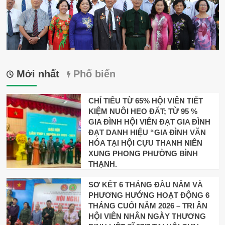
Mới nhất
Phổ biến
CHỈ TIÊU TỪ 65% HỘI VIÊN TIẾT
KIỆM NUÔI HEO ĐẤT; TỪ 95 %
GIA ĐÌNH HỘI VIÊN ĐẠT GIA ĐÌNH
ĐẠT DANH HIỆU “GIA ĐÌNH VĂN
HÓA TẠI HỘI CỰU THANH NIÊN
XUNG PHONG PHƯỜNG BÌNH
THẠNH.
SƠ KẾT 6 THÁNG ĐẦU NĂM VÀ
PHƯƠNG HƯỚNG HOẠT ĐỘNG 6
THÁNG CUỐI NĂM 2026 – TRI ÂN
HỘI VIÊN NHÂN NGÀY THƯƠNG