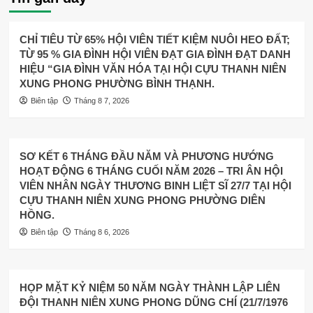
CHỈ TIÊU TỪ 65% HỘI VIÊN TIẾT KIỆM NUÔI HEO ĐẤT;
TỪ 95 % GIA ĐÌNH HỘI VIÊN ĐẠT GIA ĐÌNH ĐẠT DANH
HIỆU “GIA ĐÌNH VĂN HÓA TẠI HỘI CỰU THANH NIÊN
XUNG PHONG PHƯỜNG BÌNH THẠNH.
Biên tập
Tháng 8 7, 2026
SƠ KẾT 6 THÁNG ĐẦU NĂM VÀ PHƯƠNG HƯỚNG
HOẠT ĐỘNG 6 THÁNG CUỐI NĂM 2026 – TRI ÂN HỘI
VIÊN NHÂN NGÀY THƯƠNG BINH LIỆT SĨ 27/7 TẠI HỘI
CỰU THANH NIÊN XUNG PHONG PHƯỜNG DIÊN
HỒNG.
Biên tập
Tháng 8 6, 2026
HỌP MẶT KỶ NIỆM 50 NĂM NGÀY THÀNH LẬP LIÊN
ĐỘI THANH NIÊN XUNG PHONG DŨNG CHÍ (21/7/1976