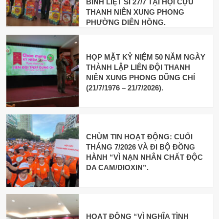
BINH LIỆT SĨ 27/7 TẠI HỘI CỰU
THANH NIÊN XUNG PHONG
PHƯỜNG DIÊN HỒNG.
HỌP MẶT KỶ NIỆM 50 NĂM NGÀY
THÀNH LẬP LIÊN ĐỘI THANH
NIÊN XUNG PHONG DŨNG CHÍ
(21/7/1976 – 21/7/2026).
CHÙM TIN HOẠT ĐỘNG: CUỐI
THÁNG 7/2026 VÀ ĐI BỘ ĐỒNG
HÀNH “VÌ NẠN NHÂN CHẤT ĐỘC
DA CAM/DIOXIN”.
HOẠT ĐỘNG “VÌ NGHĨA TÌNH