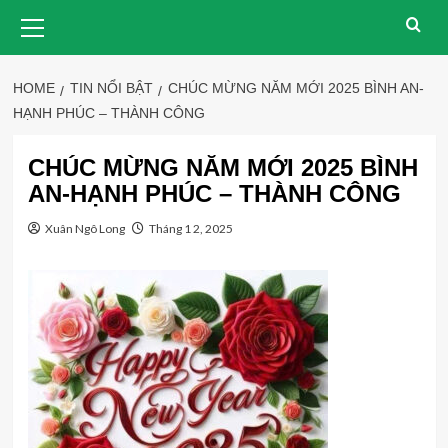
Skip
Primary
Menu
to
content
HOME
TIN NỔI BẬT
CHÚC MỪNG NĂM MỚI 2025 BÌNH AN-
HẠNH PHÚC – THÀNH CÔNG
CHÚC MỪNG NĂM MỚI 2025 BÌNH
AN-HẠNH PHÚC – THÀNH CÔNG
Xuân Ngô Long
Tháng 1 2, 2025