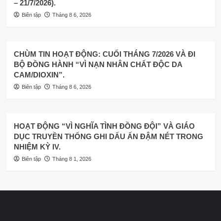
– 21/7/2026).
Biên tập
Tháng 8 6, 2026
CHÙM TIN HOẠT ĐỘNG: CUỐI THÁNG 7/2026 VÀ ĐI
BỘ ĐỒNG HÀNH “VÌ NẠN NHÂN CHẤT ĐỘC DA
CAM/DIOXIN”.
Biên tập
Tháng 8 6, 2026
HOẠT ĐỘNG “VÌ NGHĨA TÌNH ĐỒNG ĐỘI” VÀ GIÁO
DỤC TRUYỀN THỐNG GHI DẤU ẤN ĐẬM NÉT TRONG
NHIỆM KỲ IV.
Biên tập
Tháng 8 1, 2026