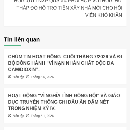
HỘI CỰU TNXP QUẬN 4 PHỐI HỢP VỚI HỘI CHỮ
THẬP ĐỎ HỖ TRỢ TIỀN XÂY NHÀ MỚI CHO HỘI
VIÊN KHÓ KHĂN
Tin liên quan
CHÙM TIN HOẠT ĐỘNG: CUỐI THÁNG 7/2026 VÀ ĐI
BỘ ĐỒNG HÀNH “VÌ NẠN NHÂN CHẤT ĐỘC DA
CAM/DIOXIN”.
Biên tập
Tháng 8 6, 2026
HOẠT ĐỘNG “VÌ NGHĨA TÌNH ĐỒNG ĐỘI” VÀ GIÁO
DỤC TRUYỀN THỐNG GHI DẤU ẤN ĐẬM NÉT
TRONG NHIỆM KỲ IV.
Biên tập
Tháng 8 1, 2026