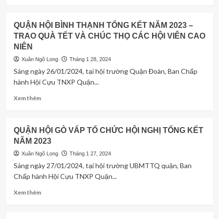
more
ĐỨC
about
HỌP
HỘI
QUẬN HỘI BÌNH THẠNH TỔNG KẾT NĂM 2023 –
MẶT
CỰU
TRAO QUÀ TẾT VÀ CHÚC THỌ CÁC HỘI VIÊN CAO
MỪNG
TNXP
ĐẢNG,
NIÊN
THỦ
MỪNG
ĐỨC
Xuân Ngô Long
Tháng 1 28, 2024
XUÂN
TRAO
Sáng ngày 26/01/2024, tại hội trường Quận Đoàn, Ban Chấp
GIÁP
QUÀ
hành Hội Cựu TNXP Quận...
THÌN
CHO
HỘI
Read
Xem thêm
VIÊN
more
DỊP
about
TẾT
QUẬN
QUẬN HỘI GÒ VẤP TỔ CHỨC HỘI NGHỊ TỔNG KẾT
GIÁP
HỘI
THÌN
NĂM 2023
BÌNH
–
THẠNH
Xuân Ngô Long
Tháng 1 27, 2024
2024
TỔNG
Sáng ngày 27/01/2024, tại hội trường UBMTTQ quận, Ban
KẾT
Chấp hành Hội Cựu TNXP Quận...
NĂM
2023
Read
Xem thêm
–
more
TRAO
about
QUÀ
QUẬN