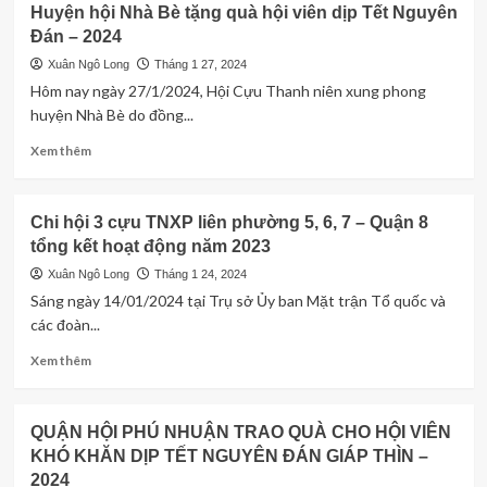
Huyện hội Nhà Bè tặng quà hội viên dịp Tết Nguyên
TẾT
HỘI
Đán – 2024
VÀ
GÒ
CHÚC
VẤP
Xuân Ngô Long
Tháng 1 27, 2024
THỌ
TỔ
Hôm nay ngày 27/1/2024, Hội Cựu Thanh niên xung phong
CÁC
CHỨC
huyện Nhà Bè do đồng...
HỘI
HỘI
VIÊN
NGHỊ
Read
Xem thêm
CAO
TỔNG
more
NIÊN
KẾT
about
NĂM
Huyện
Chi hội 3 cựu TNXP liên phường 5, 6, 7 – Quận 8
2023
hội
tổng kết hoạt động năm 2023
Nhà
Bè
Xuân Ngô Long
Tháng 1 24, 2024
tặng
Sáng ngày 14/01/2024 tại Trụ sở Ủy ban Mặt trận Tổ quốc và
quà
các đoàn...
hội
viên
Read
Xem thêm
dịp
more
Tết
about
Nguyên
Chi
QUẬN HỘI PHÚ NHUẬN TRAO QUÀ CHO HỘI VIÊN
Đán
hội
KHÓ KHĂN DỊP TẾT NGUYÊN ĐÁN GIÁP THÌN –
–
3
2024
2024
cựu