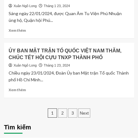
TNXP
Xuân Ngô Long
Tháng 1 23, 2024
liên
Sáng ngày 22/01/2024, được Quan Âm Tu Viện Phú Nhuận
phường
ủng hộ, Quận hội Phú...
5,
6,
Read
Xem thêm
7
more
–
about
Quận
QUẬN
ỦY BAN MẶT TRẬN TỔ QUỐC VIỆT NAM THĂM,
8
HỘI
tổng
CHÚC TẾT HỘI CỰU TNXP THÀNH PHỐ
PHÚ
kết
NHUẬN
Xuân Ngô Long
Tháng 1 23, 2024
hoạt
TRAO
Chiều ngày 23/01/2024, Đoàn Ủy ban Mặt trận Tổ quốc Thành
động
QUÀ
phố Hồ Chí Minh...
năm
CHO
2023
HỘI
Read
Xem thêm
VIÊN
more
KHÓ
about
KHĂN
ỦY
Phân
DỊP
BAN
1
2
3
Next
TẾT
MẶT
trang
NGUYÊN
TRẬN
Tìm kiếm
ĐÁN
TỔ
bài
GIÁP
QUỐC