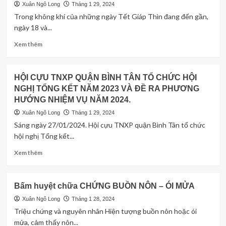
BÌNH
Xuân Ngô Long
Tháng 1 29, 2024
TỔNG
Trong không khí của những ngày Tết Giáp Thìn đang đến gần,
KẾT
ngày 18 và...
CÔNG
TÁC
Read
Xem thêm
NĂM
more
2023
about
VÀ
Quận
HỘI CỰU TNXP QUẬN BÌNH TÂN TỔ CHỨC HỘI
PHÁT
hội
ĐỘNG
NGHỊ TỔNG KẾT NĂM 2023 VÀ ĐỀ RA PHƯƠNG
Bình
PHONG
HƯỚNG NHIỆM VỤ NĂM 2024.
Thạnh
TRÀO
phối
Xuân Ngô Long
Tháng 1 29, 2024
THI
hợp
Sáng ngày 27/01/2024. Hội cựu TNXP quận Bình Tân tổ chức
ĐUA
Lực
hội nghị Tổng kết...
NĂM
lượng
2024
TNXP
Read
Xem thêm
tặng
more
quà
about
gia
HỘI
Bấm huyệt chữa CHỨNG BUỒN NÔN – ÓI MỬA
đình
CỰU
chính
TNXP
Xuân Ngô Long
Tháng 1 28, 2024
sách,
QUẬN
Triệu chứng và nguyên nhân Hiện tượng buồn nôn hoặc ói
người
BÌNH
mửa, cảm thấy nôn...
có