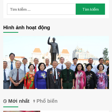
THÌN
viết
VIỆT
Tìm
–
NAM
2024
kiếm
THĂM,
CHÚC
cho:
TẾT
Hình ảnh hoạt động
HỘI
CỰU
TNXP
THÀNH
PHỐ
Mới nhất
Phổ biến