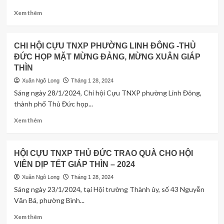
TÂN
công
TỔ
Read
Xem thêm
dịp
CHỨC
more
Tết
HỘI
about
Giáp
NGHỊ
Bấm
CHI HỘI CỰU TNXP PHƯỜNG LINH ĐÔNG -THỦ
Thìn
TỔNG
huyệt
–
ĐỨC HỌP MẶT MỪNG ĐẢNG, MỪNG XUÂN GIÁP
KẾT
chữa
2024
THÌN
NĂM
CHỨNG
2023
BUỒN
Xuân Ngô Long
Tháng 1 28, 2024
VÀ
NÔN
Sáng ngày 28/1/2024, Chi hội Cựu TNXP phường Linh Đông,
ĐỀ
–
thành phố Thủ Đức họp...
RA
ÓI
PHƯƠNG
MỬA
Read
Xem thêm
HƯỚNG
more
NHIỆM
about
VỤ
CHI
HỘI CỰU TNXP THỦ ĐỨC TRAO QUÀ CHO HỘI
NĂM
HỘI
2024.
VIÊN DỊP TẾT GIÁP THÌN – 2024
CỰU
TNXP
Xuân Ngô Long
Tháng 1 28, 2024
PHƯỜNG
Sáng ngày 23/1/2024, tại Hội trường Thành ủy, số 43 Nguyễn
LINH
Văn Bá, phường Bình...
ĐÔNG
-
Read
Xem thêm
THỦ