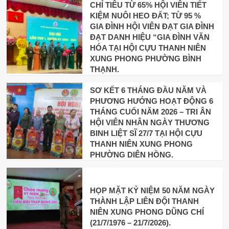
CHỈ TIÊU TỪ 65% HỘI VIÊN TIẾT
KIỆM NUÔI HEO ĐẤT; TỪ 95 %
GIA ĐÌNH HỘI VIÊN ĐẠT GIA ĐÌNH
ĐẠT DANH HIỆU “GIA ĐÌNH VĂN
HÓA TẠI HỘI CỰU THANH NIÊN
XUNG PHONG PHƯỜNG BÌNH
THẠNH.
SƠ KẾT 6 THÁNG ĐẦU NĂM VÀ
PHƯƠNG HƯỚNG HOẠT ĐỘNG 6
THÁNG CUỐI NĂM 2026 – TRI ÂN
HỘI VIÊN NHÂN NGÀY THƯƠNG
BINH LIỆT SĨ 27/7 TẠI HỘI CỰU
THANH NIÊN XUNG PHONG
PHƯỜNG DIÊN HỒNG.
HỌP MẶT KỶ NIỆM 50 NĂM NGÀY
THÀNH LẬP LIÊN ĐỘI THANH
NIÊN XUNG PHONG DŨNG CHÍ
(21/7/1976 – 21/7/2026).