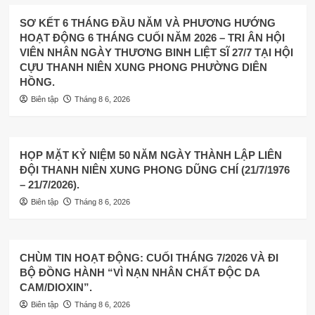
SƠ KẾT 6 THÁNG ĐẦU NĂM VÀ PHƯƠNG HƯỚNG
HOẠT ĐỘNG 6 THÁNG CUỐI NĂM 2026 – TRI ÂN HỘI
VIÊN NHÂN NGÀY THƯƠNG BINH LIỆT SĨ 27/7 TẠI HỘI
CỰU THANH NIÊN XUNG PHONG PHƯỜNG DIÊN
HỒNG.
Biên tập
Tháng 8 6, 2026
HỌP MẶT KỶ NIỆM 50 NĂM NGÀY THÀNH LẬP LIÊN
ĐỘI THANH NIÊN XUNG PHONG DŨNG CHÍ (21/7/1976
– 21/7/2026).
Biên tập
Tháng 8 6, 2026
CHÙM TIN HOẠT ĐỘNG: CUỐI THÁNG 7/2026 VÀ ĐI
BỘ ĐỒNG HÀNH “VÌ NẠN NHÂN CHẤT ĐỘC DA
CAM/DIOXIN”.
Biên tập
Tháng 8 6, 2026