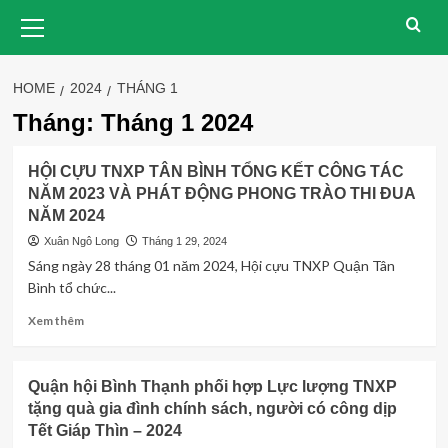
Skip
Primary
Menu
to
content
HOME
2024
THÁNG 1
Tháng:
Tháng 1 2024
HỘI CỰU TNXP TÂN BÌNH TỔNG KẾT CÔNG TÁC
NĂM 2023 VÀ PHÁT ĐỘNG PHONG TRÀO THI ĐUA
NĂM 2024
Xuân Ngô Long
Tháng 1 29, 2024
Sáng ngày 28 tháng 01 năm 2024, Hội cựu TNXP Quận Tân
Bình tổ chức...
Read
Xem thêm
more
about
HỘI
Quận hội Bình Thạnh phối hợp Lực lượng TNXP
CỰU
tặng quà gia đình chính sách, người có công dịp
TNXP
Tết Giáp Thìn – 2024
TÂN