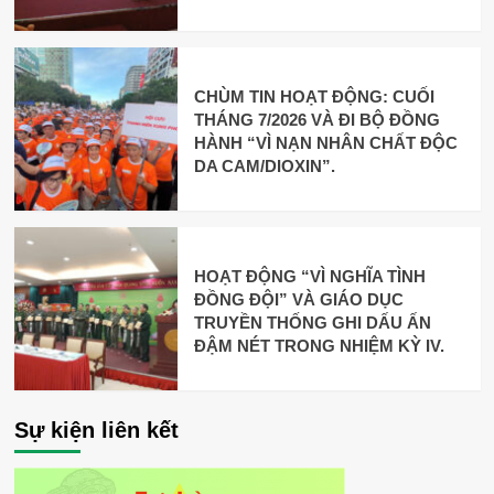
CHÙM TIN HOẠT ĐỘNG: CUỐI
THÁNG 7/2026 VÀ ĐI BỘ ĐỒNG
HÀNH “VÌ NẠN NHÂN CHẤT ĐỘC
DA CAM/DIOXIN”.
HOẠT ĐỘNG “VÌ NGHĨA TÌNH
ĐỒNG ĐỘI” VÀ GIÁO DỤC
TRUYỀN THỐNG GHI DẤU ẤN
ĐẬM NÉT TRONG NHIỆM KỲ IV.
Sự kiện liên kết